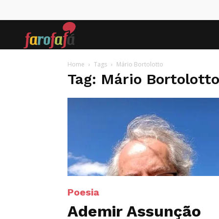
Farofafá
Home
Tags
Mário Bortolotto
Tag: Mário Bortolott
Poesia
Ademir Assunção