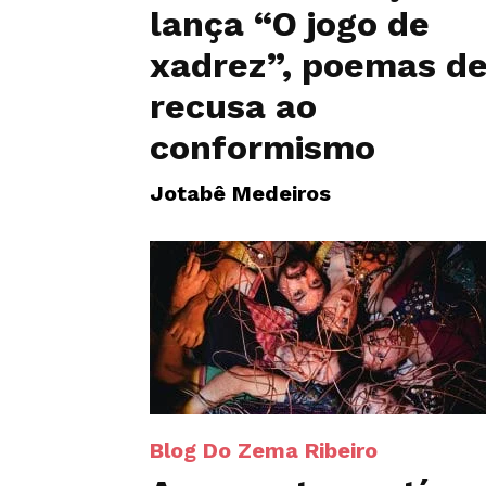
lança “O jogo de
xadrez”, poemas d
recusa ao
conformismo
Jotabê Medeiros
Blog Do Zema Ribeiro