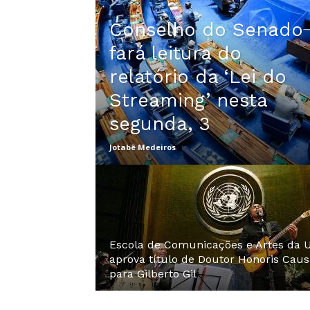
Conselho do Senado
fará leitura do
relatório da ‘Lei do
Streaming’ nesta
segunda, 3
Jotabê Medeiros
Escola de Comunicações e Artes da 
aprova título de Doutor Honoris Caus
para Gilberto Gil