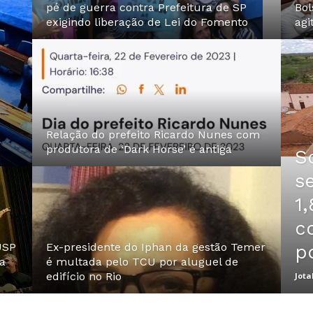
pé de guerra contra Prefeitura de SP
Bol
exigindo liberação de Lei do Fomento
agi
Relação do prefeito Ricardo Nunes com
produtora de ‘Dark Horse’ é antiga
S
s
1,
c
USP
Ex-presidente do Iphan da gestão Temer
p
a
é multada pelo TCU por aluguel de
edifício no Rio
Jota