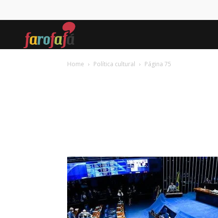
Farofafá
Home
Política cultural
Página 75