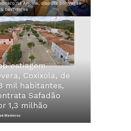
sonaro na Ancine, disputa por vagas
ta bastidores
ob estiagem
evera, Coxixola, de
8 mil habitantes,
ontrata Safadão
or 1,3 milhão
bê Medeiros