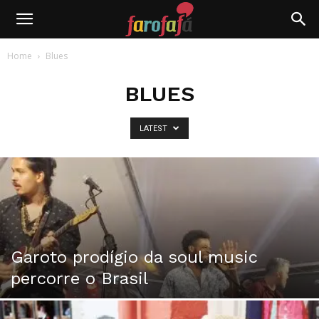
Farofafá
Home
Blues
BLUES
LATEST
Garoto prodígio da soul music
percorre o Brasil