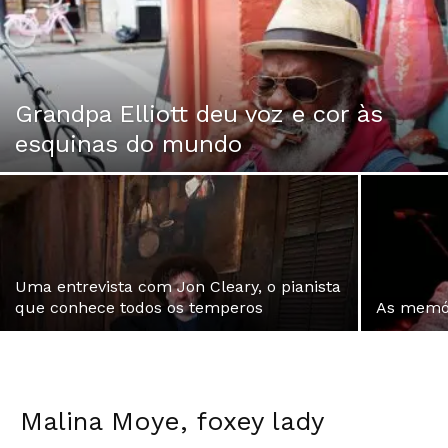
Grandpa Elliott deu voz e cor às
esquinas do mundo
Uma entrevista com Jon Cleary, o pianista
que conhece todos os temperos
As memór
Malina Moye, foxey lady