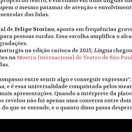
o próprio do teatro, é encenado em duas línguas 
cupem o mesmo patamar de atenção e envolviment
enrolar das falas.
cal de
Felipe Storino
, aposta em frequências grave
para pessoas surdas. Essa escolha amplifica o alc
 gradações.
aturgia na edição carioca de 2025,
Língua
chegou
ões na
Mostra Internacional de Teatro de São Pau
das.
ompasso entre sentir algo e conseguir expressar”, 
, e é essa universalidade conquistada pelos meand
mais apresentações. Quando a intérprete da plate
se revelou não foi apenas uma conversa entre dois
o que se entende, e o quanto disso passa desperc