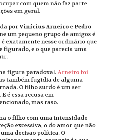
eocupar com quem não faz parte
ações em geral.
ada por
Vinícius Arneiro
e
Pedro
úne um pequeno grupo de amigos é
s é exatamente nesse ordinário que
 e figurado, e o que parecia uma
ir.
uma figura paradoxal.
Arneiro foi
mas também fugidia de alguma
nada. O filho surdo é um ser
 E é essa recusa em
encionado, mas raso.
ama o filho com uma intensidade
teção excessiva, o do amor que não
 uma decisão política. O