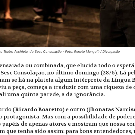
 no Teatro Anchieta, do Sesc Consolação - Foto: Renato Mangolin/ Divulgação
nsaiada ou combinada, que elucida todo o espet
Sesc Consolação, no último domingo (28/6). Lá pel
m se há na plateia algum intérprete da Língua Br
u a peça, começa a traduzir com uma riqueza de d
ali uma quinta parede, a da ignorância.
urdo (
Ricardo Boaretto
) e outro (
Jhonatas Narcis
o protagonista. Mas com a possibilidade de poder
s papéis de apenas atores e mostram que nossa co
 bem que tenha sido assim: para bons entendedores,