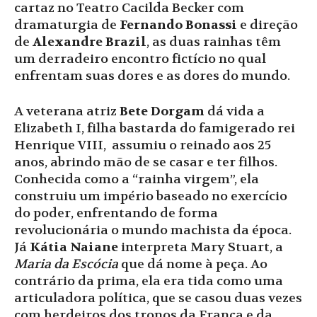
cartaz no Teatro Cacilda Becker com
dramaturgia de
Fernando Bonassi
e direção
de
Alexandre Brazil
, as duas rainhas têm
um derradeiro encontro fictício no qual
enfrentam suas dores e as dores do mundo.
A veterana atriz
Bete Dorgam
dá vida a
Elizabeth I, filha bastarda do famigerado rei
Henrique VIII, assumiu o reinado aos 25
anos, abrindo mão de se casar e ter filhos.
Conhecida como a “rainha virgem”, ela
construiu um império baseado no exercício
do poder, enfrentando de forma
revolucionária o mundo machista da época.
Já
Kátia Naiane
interpreta Mary Stuart, a
Maria da Escócia
que dá nome à peça. Ao
contrário da prima, ela era tida como uma
articuladora política, que se casou duas vezes
com herdeiros dos tronos da França e da