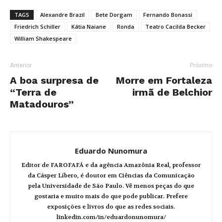
TAGS
Alexandre Brazil
Bete Dorgam
Fernando Bonassi
Friedrich Schiller
Kátia Naiane
Ronda
Teatro Cacilda Becker
William Shakespeare
Anterior
Próximo
A boa surpresa de
Morre em Fortaleza
“Terra de
irmã de Belchior
Matadouros”
Eduardo Nunomura
Editor de FAROFAFÁ e da agência Amazônia Real, professor
da Cásper Líbero, é doutor em Ciências da Comunicação
pela Universidade de São Paulo. Vê menos peças do que
gostaria e muito mais do que pode publicar. Prefere
exposições e livros do que as redes sociais.
linkedin.com/in/eduardonunomura/