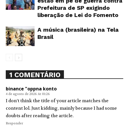
estão em pé de guerra contra
Prefeitura de SP exigindo
liberação de Lei do Fomento
A música (brasileira) na Tela
Brasil
1 COMENTÁRIO
binance "oppna konto
4 de agosto de 2026 At 01:26
I don’t think the title of your article matches the
content lol. Just kidding, mainly because I had some
doubts after reading the article.
Responder