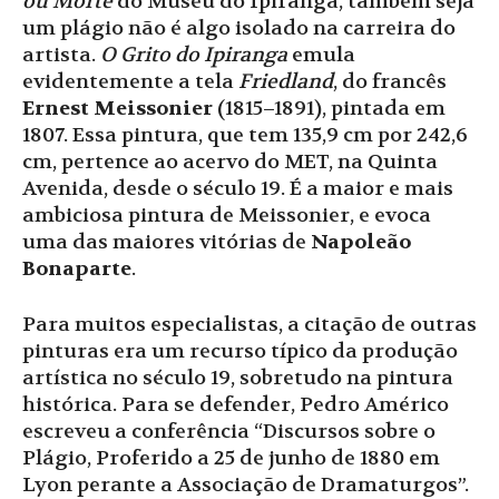
ou Morte
do Museu do Ipiranga, também seja
um plágio não é algo isolado na carreira do
artista.
O Grito do Ipiranga
emula
evidentemente a tela
Friedland
, do francês
Ernest Meissonier
(1815–1891), pintada em
1807. Essa pintura, que tem
135,9 cm por 242,6
cm, pertence ao acervo do MET, na Quinta
Avenida, desde o século 19. É a maior e mais
ambiciosa pintura de Meissonier, e evoca
uma das maiores vitórias de
Napoleão
Bonaparte
.
Para muitos especialistas, a citação de outras
pinturas era um recurso típico da produção
artística no século 19, sobretudo na pintura
histórica. Para se defender, Pedro Américo
escreveu a conferência “Discursos sobre o
Plágio, Proferido a 25 de junho de 1880 em
Lyon perante a Associação de Dramaturgos”.