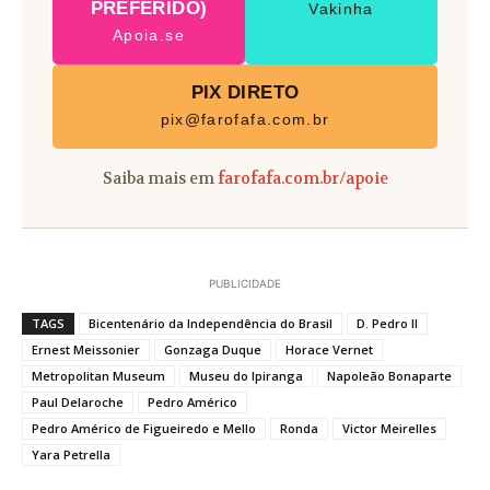
PREFERIDO)
Vakinha
Apoia.se
PIX DIRETO
pix@farofafa.com.br
Saiba mais em
farofafa.com.br/apoie
PUBLICIDADE
TAGS
Bicentenário da Independência do Brasil
D. Pedro II
Ernest Meissonier
Gonzaga Duque
Horace Vernet
Metropolitan Museum
Museu do Ipiranga
Napoleão Bonaparte
Paul Delaroche
Pedro Américo
Pedro Américo de Figueiredo e Mello
Ronda
Victor Meirelles
Yara Petrella