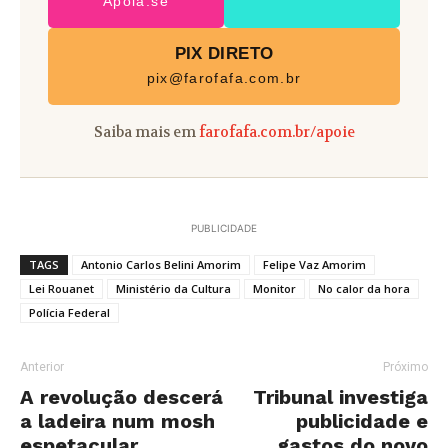
Apoia.se
PIX DIRETO
pix@farofafa.com.br
Saiba mais em
farofafa.com.br/apoie
PUBLICIDADE
TAGS
Antonio Carlos Belini Amorim
Felipe Vaz Amorim
Lei Rouanet
Ministério da Cultura
Monitor
No calor da hora
Polícia Federal
Anterior
Próximo
A revolução descerá
Tribunal investiga
a ladeira num mosh
publicidade e
espetacular
gastos do novo