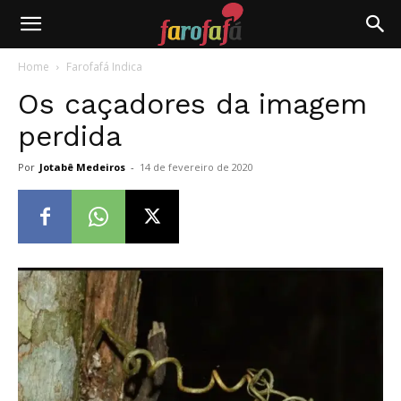
Farofafá
Home
Farofafá Indica
Os caçadores da imagem
perdida
Por
Jotabê Medeiros
-
14 de fevereiro de 2020