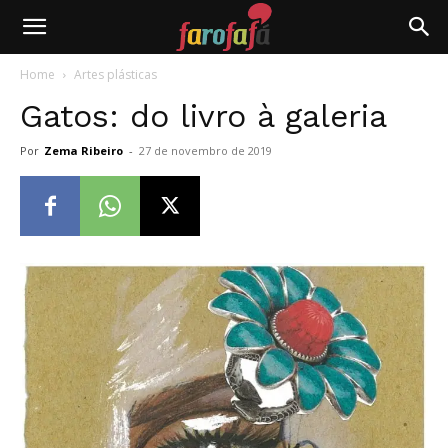
Farofafá
Home
Artes plásticas
Gatos: do livro à galeria
Por
Zema Ribeiro
-
27 de novembro de 2019