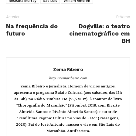
Roseana Murray
São Luís
William Amorim
Anterior
Próximo
Na frequência do
Dogville: o teatro
futuro
cinematográfico em
BH
Zema Ribeiro
http://zemaribeiro.com
Zema Ribeiro é jornalista. Homem de vícios antigos,
apresenta o programa Balaio Cultural (aos sábados, das 12h
às 14h), na Rádio Timbira FM (95,5MHz). É coautor do livro
"Chorografia do Maranhão" (Pitomba!, 2018, com Ricarte
Almeida Santos e Rivânio Almeida Santos) e autor de
"Penúltima Página: Cultura no Vias de Fato" (Passagens,
2020). Pai do José Antonio, nasceu e vive em São Luís do
Maranhão. Antifascista.