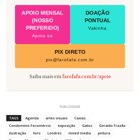
APOIO MENSAL
DOAÇÃO
(NOSSO
PONTUAL
PREFERIDO)
Vakinha
Apoia.se
PIX DIRETO
pix@farofafa.com.br
Saiba mais em
farofafa.com.br/apoie
PUBLICIDADE
TAGS
Agenda
artes visuais
Caxias
Condomínio Fecomércio
exposição
Gatos
Geraldo Frazão
ilustração
livro
Londres
mixed media
pintura