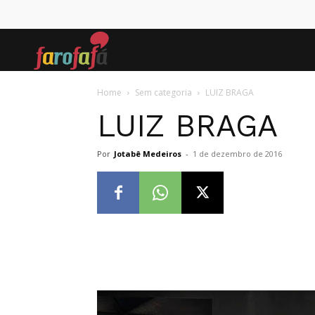
Farofafá
Home
Sem categoria
LUIZ BRAGA
LUIZ BRAGA
Por
Jotabê Medeiros
-
1 de dezembro de 2016