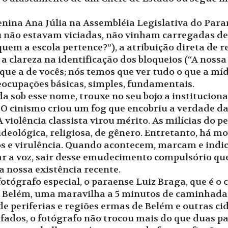
menina Ana Júlia na Assembléia Legislativa do Par
u não estavam viciadas, não vinham carregadas de 
 quem a escola pertence?”), a atribuição direta de 
 a clareza na identificação dos bloqueios (“A nos
e a de vocês; nós temos que ver tudo o que a míd
eocupações básicas, simples, fundamentais.
da sob esse nome, trouxe no seu bojo a instituciona
 O cinismo criou um fog que encobriu a verdade da
 violência classista virou mérito. As milícias do 
deológica, religiosa, de gênero. Entretanto, há m
s e virulência. Quando acontecem, marcam e indi
r a voz, sair desse emudecimento compulsório qu
 nossa existência recente.
otógrafo especial, o paraense Luiz Braga, que é o
Belém, uma maravilha a 5 minutos de caminhada 
 periferias e regiões ermas de Belém e outras ci
fados, o fotógrafo não trocou mais do que duas p