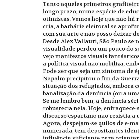
Tanto aqueles primeiros grafitei
longo prazo, numa espécie de educ
otimistas. Vemos hoje que não há 
cria, a barbárie eleitoral se apr
com sua arte e não posso deixar de
Desde Alex Vallauri, São Paulo se
visualidade perdeu um pouco do se
vejo manifestos visuais fantástico
a política visual não mobiliza, e
Pode ser que seja um sintoma de é
Napalm precipitou o fim da Guerr
situação dos refugiados, embora c
banalização da denúncia (ou a uma 
Se me lembro bem, a denúncia séri
robustecia nela. Hoje, enfraquece
discurso espartano não resistia a
Agora, despejam-se quilos de e-ma
numerada, tem depositantes identi
influência suficiente para orient