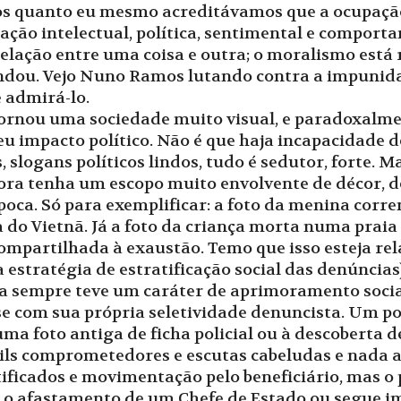
ros quanto eu mesmo acreditávamos que a ocupação
ação intelectual, política, sentimental e compor
relação entre uma coisa e outra; o moralismo está
ofundou. Vejo Nuno Ramos lutando contra a impunid
 admirá-lo.
 tornou uma sociedade muito visual, e paradoxalm
u impacto político. Não é que haja incapacidade de
s, slogans políticos lindos, tudo é sedutor, forte.
mbora tenha um escopo muito envolvente de décor, d
poca. Só para exemplificar: a foto da menina cor
a do Vietnã. Já a foto da criança morta numa pra
ompartilhada à exaustão. Temo que isso esteja r
estratégia de estratificação social das denúncias)
a sempre teve um caráter de aprimoramento social 
-se com sua própria seletividade denuncista. Um p
 uma foto antiga de ficha policial ou à descobert
ils comprometedores e escutas cabeludas e nada ac
ficados e movimentação pelo beneficiário, mas o
ar o afastamento de um Chefe de Estado ou segue 