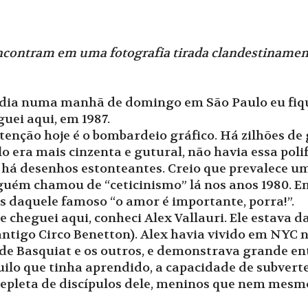
ncontram em uma fotografia tirada clandestinamen
 dia numa manhã de domingo em São Paulo eu fiq
uei aqui, em 1987.
nção hoje é o bombardeio gráfico. Há zilhões de gra
o era mais cinzenta e gutural, não havia essa polif
há desenhos estonteantes. Creio que prevalece um
guém chamou de “ceticinismo” lá nos anos 1980. En
s daquele famoso “o amor é importante, porra!”.
cheguei aqui, conheci Alex Vallauri. Ele estava 
o antigo Circo Benetton). Alex havia vivido em NY
 de Basquiat e os outros, e demonstrava grande e
ilo que tinha aprendido, a capacidade de subvert
 repleta de discípulos dele, meninos que nem mes