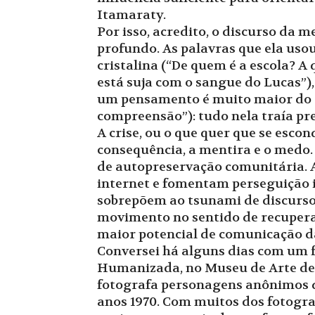
Itamaraty.
Por isso, acredito, o discurso da 
profundo. As palavras que ela uso
cristalina (“De quem é a escola? A
está suja com o sangue do Lucas”),
um pensamento é muito maior do qu
compreensão”): tudo nela traía pr
A crise, ou o que quer que se escon
consequência, a mentira e o medo.
de autopreservação comunitária. A
internet e fomentam perseguição i
sobrepõem ao tsunami de discurso
movimento no sentido de recupera
maior potencial de comunicação da
Conversei há alguns dias com um f
Humanizada, no Museu de Arte de 
fotografa personagens anônimos de
anos 1970. Com muitos dos fotogra