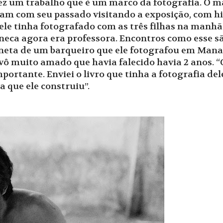
ez um trabalho que é um marco da fotografia. O m
am com seu passado visitando a exposição, com his
e tinha fotografado com as três filhas na manhã d
eca agora era professora. Encontros como esse sã
eta de um barqueiro que ele fotografou em Manaus
avô muito amado que havia falecido havia 2 anos. 
mportante. Enviei o livro que tinha a fotografia d
ia que ele construiu”.