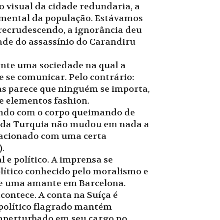
 visual da cidade redundaria, a
tamental da população. Estávamos
 recrudescendo, a ignorância deu
ade do assassínio do Carandiru
ente uma sociedade na qual a
 se comunicar. Pelo contrário:
 Mas parece que ninguém se importa,
e elementos fashion.
rendo com o corpo queimando de
ia da Turquia não mudou em nada a
elacionado com uma certa
.
e político. A imprensa se
olítico conhecido pelo moralismo e
a de uma amante em Barcelona.
ontece. A conta na Suíça é
 político flagrado mantém
imperturbado em seu cargo no