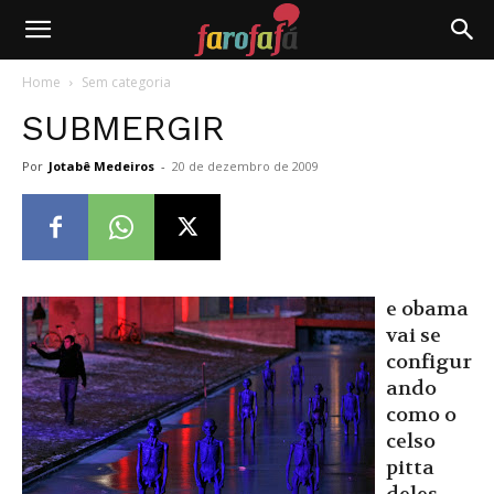
Farofafá
Home
Sem categoria
SUBMERGIR
Por
Jotabê Medeiros
-
20 de dezembro de 2009
e obama
vai se
configur
ando
como o
celso
pitta