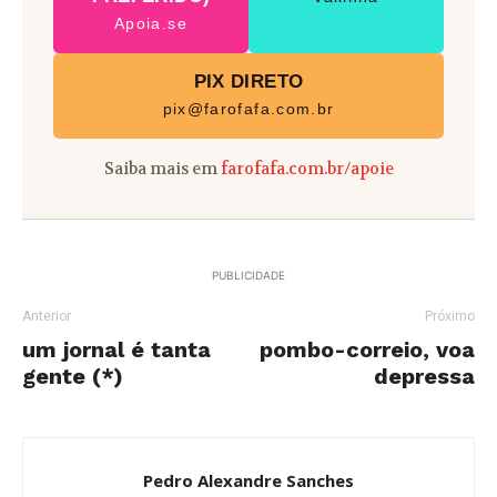
Apoia.se
PIX DIRETO
pix@farofafa.com.br
Saiba mais em
farofafa.com.br/apoie
PUBLICIDADE
Anterior
Próximo
um jornal é tanta
pombo-correio, voa
gente (*)
depressa
Pedro Alexandre Sanches