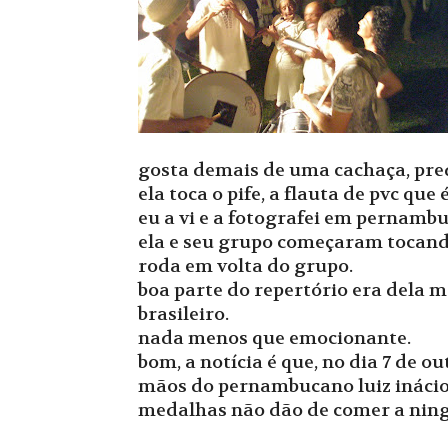
gosta demais de uma cachaça, pred
ela toca o pife, a flauta de pvc qu
eu a vi e a fotografei em pernamb
ela e seu grupo começaram tocando
roda em volta do grupo.
boa parte do repertório era dela m
brasileiro.
nada menos que emocionante.
bom, a notícia é que, no dia 7 de ou
mãos do pernambucano luiz ináci
medalhas não dão de comer a ning