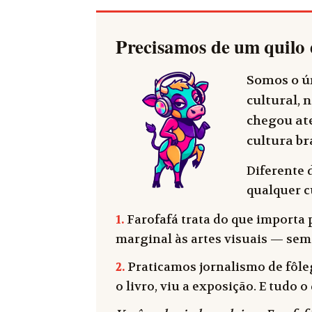
Precisamos de um quilo 
Somos o ún
cultural, n
chegou até
cultura bra
Diferente 
qualquer cu
1.
Farofafá trata do que importa p
marginal às artes visuais — sem
2.
Praticamos jornalismo de fôleg
o livro, viu a exposição. E tudo