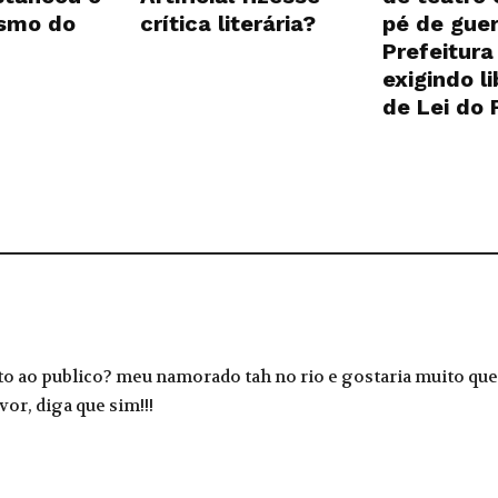
ismo do
crítica literária?
pé de guer
Prefeitura
exigindo l
de Lei do
to ao publico? meu namorado tah no rio e gostaria muito que 
vor, diga que sim!!!