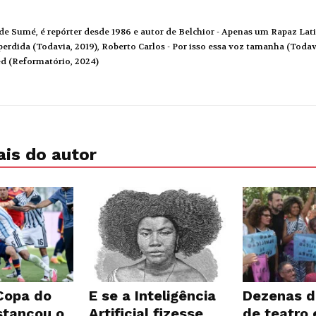
de Sumé, é repórter desde 1986 e autor de Belchior - Apenas um Rapaz Lati
erdida (Todavia, 2019), Roberto Carlos - Por isso essa voz tamanha (Todavi
ed (Reformatório, 2024)
is do autor
 Copa do
E se a Inteligência
Dezenas d
tancou o
Artificial fizesse
de teatro