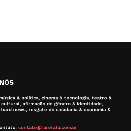
 NÓS
música & política, cinema & tecnologia, teatro &
 cultural, afirmação de gênero & identidade,
 hard news, resgate de cidadania & economia &
ontato:
contato@farofafa.com.br