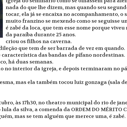
igreja do seminário como se olhassem para alé
nada do que lhe dizem, mas quando seu segundo 
tocar, ela já se encaixa no acompanhamento, o 
muito franzino se mexendo como se seguisse um
é zabé da loca, que tem esse nome porque viveu 
da paraíba durante 25 anos.
criou os filhos na caverna.
ileção que tem de ser barrada de vez em quando.
e é característica das bandas de pífano nordestinas.
uco, há duas semanas.
 no interior da igreja, e depois terminaram no pá
esma, mas ela também tocou luiz gonzaga (sala de 
tubro, às 17h30, no theatro municipal do rio de jane
o lula da silva, a comenda da ORDEM DO MÉRITO
uém, mas se tem alguém que merece uma, é zabé.