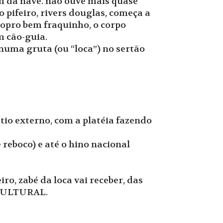
m da nave. não ouve mais quase
pifeiro, rivers douglas, começa a
sopro bem fraquinho, o corpo
 cão-guia.
numa gruta (ou “loca”) no sertão
tio externo, com a platéia fazendo
reboco) e até o hino nacional
iro, zabé da loca vai receber, das
 CULTURAL.