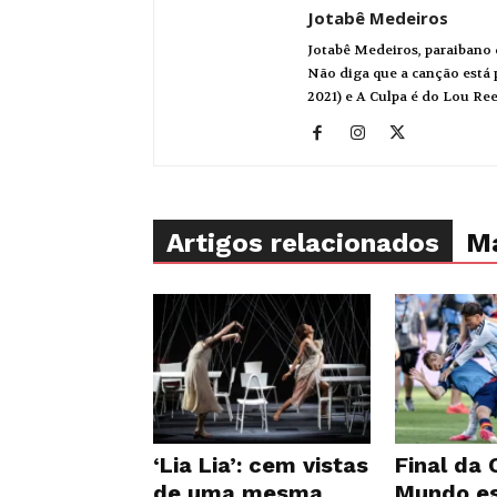
Jotabê Medeiros
Jotabê Medeiros, paraibano 
Não diga que a canção está p
2021) e A Culpa é do Lou Re
Artigos relacionados
Ma
‘Lia Lia’: cem vistas
Final da
de uma mesma
Mundo es