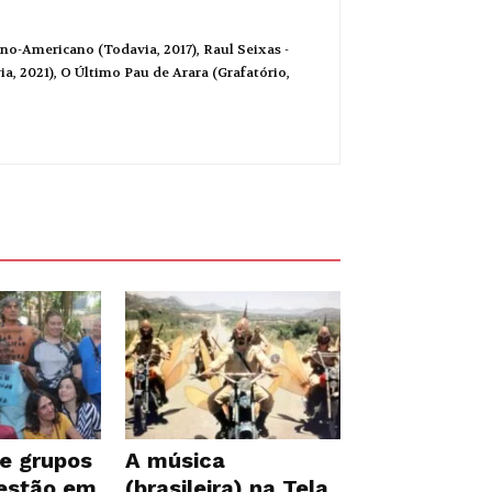
no-Americano (Todavia, 2017), Raul Seixas -
a, 2021), O Último Pau de Arara (Grafatório,
e grupos
A música
 estão em
(brasileira) na Tela