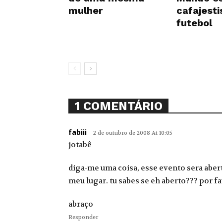
mulher
cafajest
futebol
1 COMENTÁRIO
fabiii
2 de outubro de 2008 At 10:05
jotabê
diga-me uma coisa, esse evento sera aber
meu lugar. tu sabes se eh aberto??? por fa
abraço
Responder