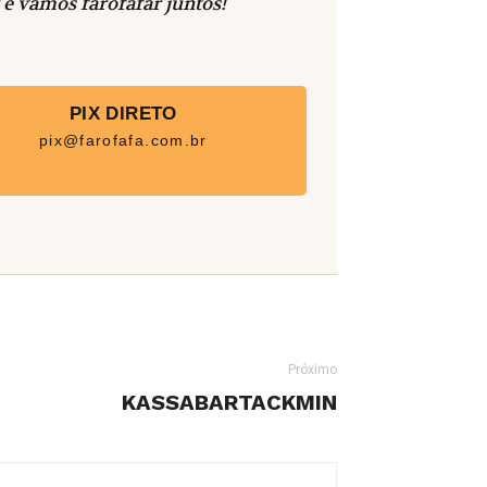
 e vamos farofafar juntos!
PIX DIRETO
pix@farofafa.com.br
Próximo
KASSABARTACKMIN