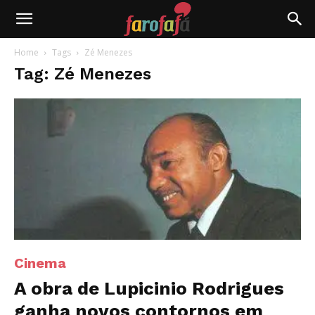
Farofafá
Home
Tags
Zé Menezes
Tag: Zé Menezes
Cinema
A obra de Lupicinio Rodrigues
ganha novos contornos em