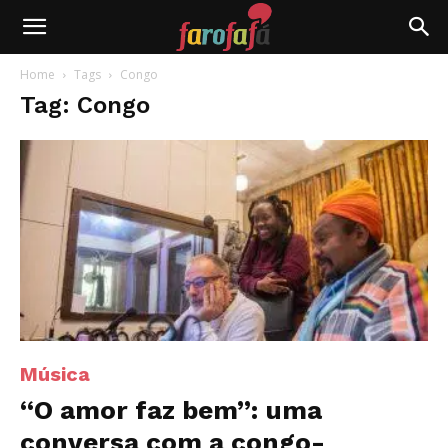
Farofafá
Home
Tags
Congo
Tag: Congo
Música
“O amor faz bem”: uma
conversa com a congo-