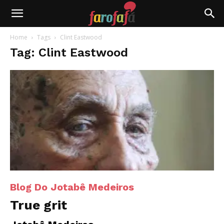
Farofafá
Home
Tags
Clint Eastwood
Tag: Clint Eastwood
Blog Do Jotabê Medeiros
True grit