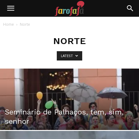
Farofafá
Home
Norte
NORTE
LATEST
Seminário de Palhaços, tem, sim,
senhor