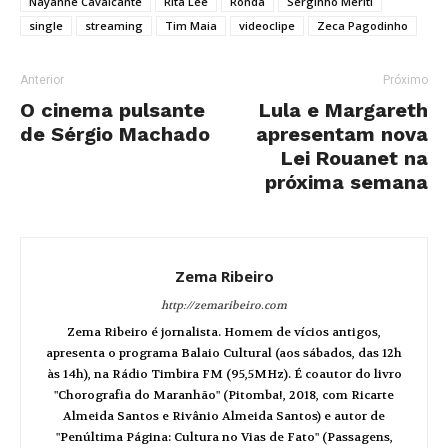
Nayanne Cavalcante
Rita Lee
Ronda
Serginho Meriti
single
streaming
Tim Maia
videoclipe
Zeca Pagodinho
Anterior
Próximo
O cinema pulsante
Lula e Margareth
de Sérgio Machado
apresentam nova
Lei Rouanet na
próxima semana
Zema Ribeiro
http://zemaribeiro.com
Zema Ribeiro é jornalista. Homem de vícios antigos,
apresenta o programa Balaio Cultural (aos sábados, das 12h
às 14h), na Rádio Timbira FM (95,5MHz). É coautor do livro
"Chorografia do Maranhão" (Pitomba!, 2018, com Ricarte
Almeida Santos e Rivânio Almeida Santos) e autor de
"Penúltima Página: Cultura no Vias de Fato" (Passagens,