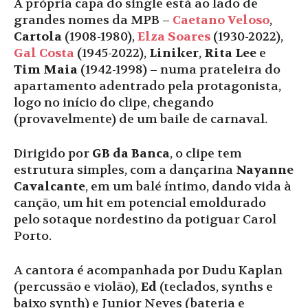
A própria capa do single está ao lado de
grandes nomes da MPB –
Caetano Veloso
,
Cartola
(1908-1980),
Elza Soares
(1930-2022),
Gal Costa
(1945-2022),
Liniker
,
Rita Lee
e
Tim Maia
(1942-1998) – numa prateleira do
apartamento adentrado pela protagonista,
logo no início do clipe, chegando
(provavelmente) de um baile de carnaval.
Dirigido por
GB da Banca
, o clipe tem
estrutura simples, com a dançarina
Nayanne
Cavalcante
, em um balé íntimo, dando vida à
canção, um hit em potencial emoldurado
pelo sotaque nordestino da potiguar Carol
Porto.
A cantora é acompanhada por Dudu Kaplan
(percussão e violão),
Ed
(teclados, synths e
baixo synth) e Junior Neves (bateria e