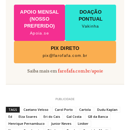
APOIO MENSAL
DOAÇÃO
(NOSSO
PONTUAL
PREFERIDO)
Vakinha
Apoia.se
PIX DIRETO
pix@farofafa.com.br
Saiba mais em
farofafa.com.br/apoie
PUBLICIDADE
TAGS
Caetano Veloso
Carol Porto
Cartola
Dudu Kaplan
Ed
Elza Soares
Eri do Cais
Gal Costa
GB da Banca
Henrique Pernambuco
Junior Neves
Liniker