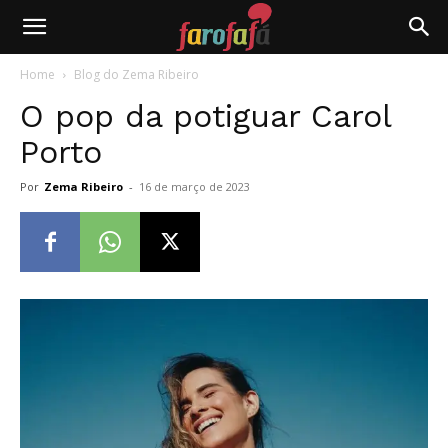
Farofafá
Home
Blog do Zema Ribeiro
O pop da potiguar Carol
Porto
Por
Zema Ribeiro
-
16 de março de 2023