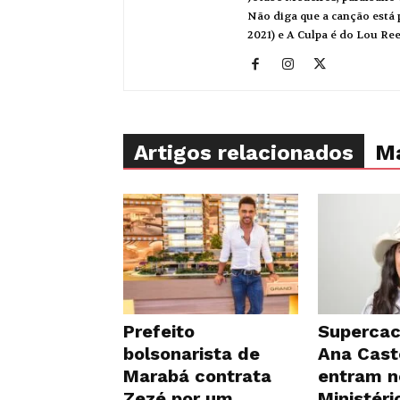
Não diga que a canção está p
2021) e A Culpa é do Lou Re
Artigos relacionados
Ma
Prefeito
Supercac
bolsonarista de
Ana Cast
Marabá contrata
entram n
Zezé por um
Ministéri