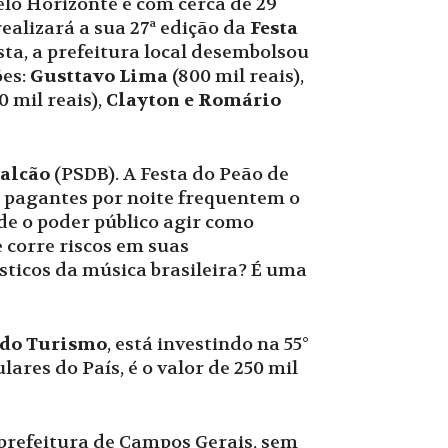
elo Horizonte e com cerca de 29
realizará a sua 27ª edição da
Festa
sta, a prefeitura local desembolsou
ões:
Gusttavo Lima
(800 mil reais),
0 mil reais),
Clayton e Romário
alcão
(PSDB). A Festa do Peão de
as pagantes por noite frequentem o
ode o poder público agir como
 corre riscos em suas
sticos da música brasileira? É uma
 do Turismo
, está investindo na 55°
ares do País, é o valor de 250 mil
prefeitura de Campos Gerais, sem