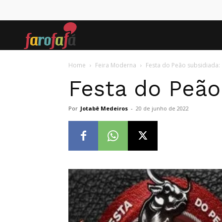
Farofafá
Home
Feira Moderna
Festa do Peão subsidiada:
Festa do Peão
Por
Jotabê Medeiros
-
20 de junho de 2022