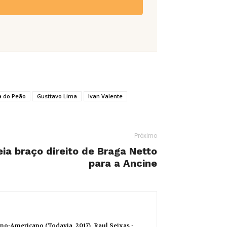
a do Peão
Gusttavo Lima
Ivan Valente
Próximo
ia braço direito de Braga Netto
para a Ancine
no-Americano (Todavia, 2017), Raul Seixas -