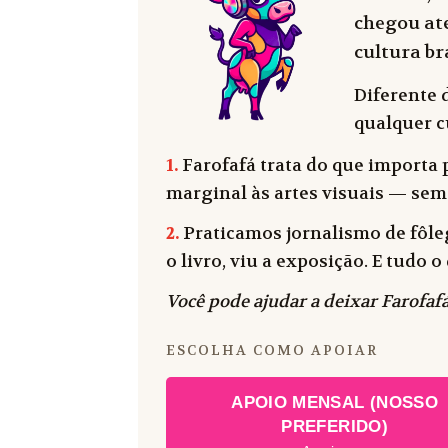
chegou até
cultura bra
Diferente 
qualquer cu
1.
Farofafá trata do que importa p
marginal às artes visuais — sem
2.
Praticamos jornalismo de fôleg
o livro, viu a exposição. E tudo
Você pode ajudar a deixar Farofafá
ESCOLHA COMO APOIAR
APOIO MENSAL (NOSSO
PREFERIDO)