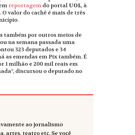
 em
reportagem
do portal
UOL
, à
 O valor do cachê é mais de três
icípio.
dos também por outros meios de
iou na semana passada uma
pontou 323 deputados e 34
: há as emendas em Pix também. É
r 1 milhão e 200 mil reais em
nada”, discursou o deputado no
sivamente ao jornalismo
, artes, teatro etc. Se você