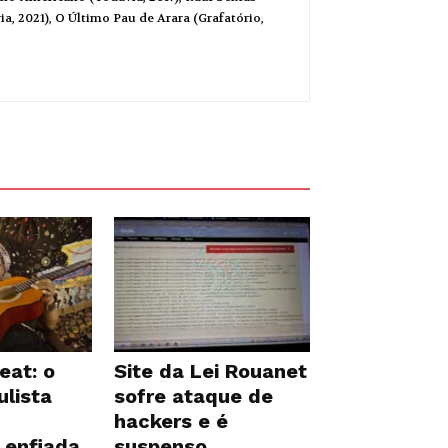
a, 2021), O Último Pau de Arara (Grafatório,
eat: o
Site da Lei Rouanet
ulista
sofre ataque de
hackers e é
 enfiada
suspenso