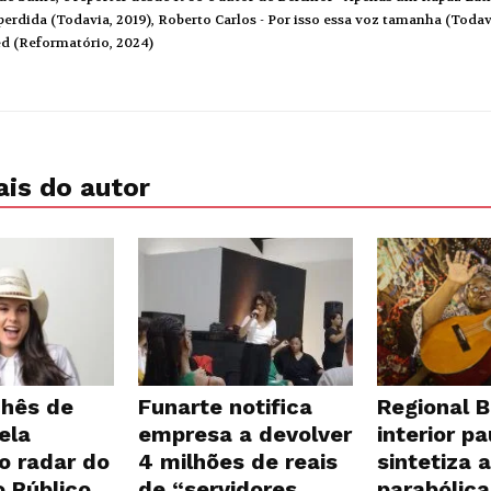
erdida (Todavia, 2019), Roberto Carlos - Por isso essa voz tamanha (Todavi
ed (Reformatório, 2024)
is do autor
hês de
Funarte notifica
Regional B
ela
empresa a devolver
interior pa
o radar do
4 milhões de reais
sintetiza a
o Público
de “servidores
parabólica