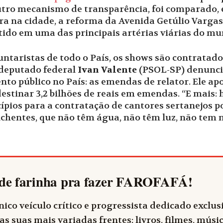
outro mecanismo de transparência, foi comparado,
ra na cidade, a reforma da Avenida Getúlio Vargas.
stido em uma das principais artérias viárias do mun
luntaristas de todo o País, os shows são contrata
 deputado federal
Ivan Valente
(PSOL-SP) denunc
nto público no País: as emendas de relator. Ele a
estinar 3,2 bilhões de reais em emendas. “E mais
ípios para a contratação de cantores sertanejos po
hentes, que não têm água, não têm luz, não tem 
de farinha pra fazer
FAROFAFÁ
!
ico veículo crítico e progressista dedicado exclu
as suas mais variadas frentes: livros, filmes, música