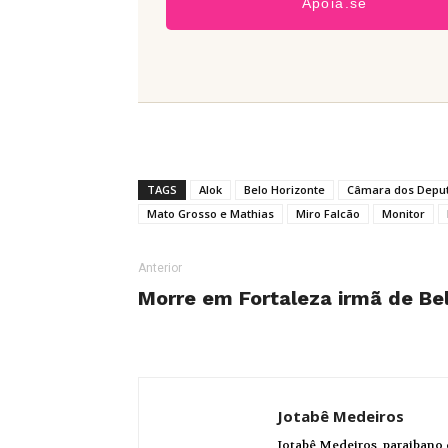
Apoia.se
TAGS
Alok
Belo Horizonte
Câmara dos Depu
Mato Grosso e Mathias
Miro Falcão
Monitor
Anterior
Morre em Fortaleza irmã de Bel
Jotabê Medeiros
Jotabê Medeiros, paraibano 