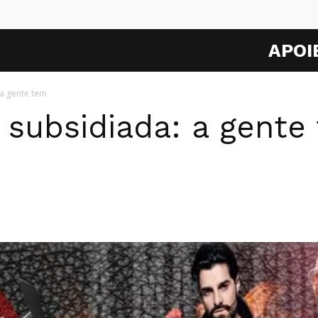
APOI
 a gente tem
 subsidiada: a gente