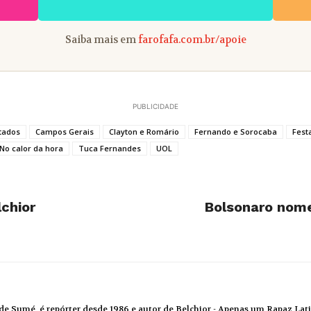
Saiba mais em
farofafa.com.br/apoie
PUBLICIDADE
tados
Campos Gerais
Clayton e Romário
Fernando e Sorocaba
Fest
No calor da hora
Tuca Fernandes
UOL
chior
Bolsonaro nome
de Sumé, é repórter desde 1986 e autor de Belchior - Apenas um Rapaz Lati