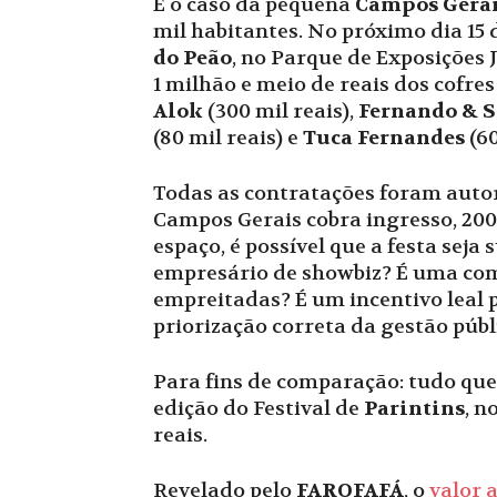
É o caso da pequena
Campos Gera
mil habitantes. No próximo dia 15 
do Peão
, no Parque de Exposições 
1 milhão e meio de reais dos cofres
Alok
(300 mil reais),
Fernando & S
(80 mil reais) e
Tuca Fernandes
(60
Todas as contratações foram autor
Campos Gerais cobra ingresso, 200 
espaço, é possível que a festa seja
empresário de showbiz? É uma comp
empreitadas? É um incentivo leal p
priorização correta da gestão públ
Para fins de comparação: tudo que
edição do Festival de
Parintins
, n
reais.
Revelado pelo
FAROFAFÁ
, o
valor 