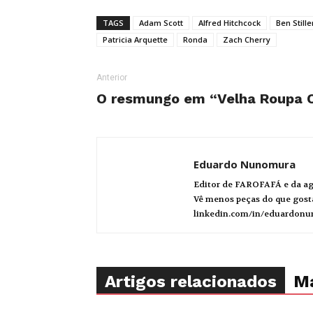
TAGS
Adam Scott
Alfred Hitchcock
Ben Stille
Patricia Arquette
Ronda
Zach Cherry
Anterior
O resmungo em “Velha Roupa C
Eduardo Nunomura
Editor de FAROFAFÁ e da agê
Vê menos peças do que gostar
linkedin.com/in/eduardon
Artigos relacionados
Ma