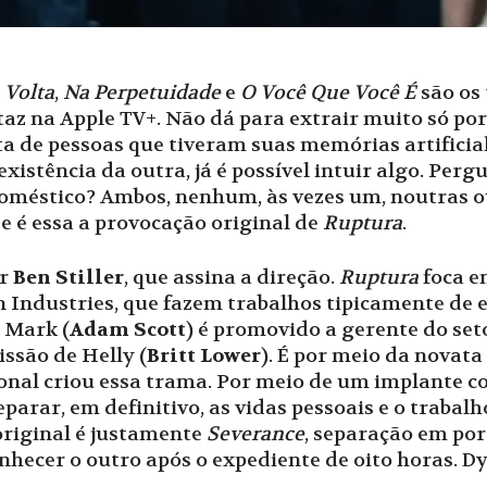
 Volta
,
Na Perpetuidade
e
O Você Que Você É
são os 
taz na Apple TV+. Não dá para extrair muito só por
a de pessoas que tiveram suas memórias artificia
xistência da outra, já é possível intuir algo. Perg
doméstico? Ambos, nenhum, às vezes um, noutras out
 e é essa a provocação original de
Ruptura
.
or
Ben Stiller
, que assina a direção.
Ruptura
foca e
 Industries, que fazem trabalhos tipicamente de 
 Mark (
Adam Scott
) é promovido a gerente do set
issão de Helly (
Britt Lower
). É por meio da novat
onal criou essa trama. Por meio de um implante 
eparar, em definitivo, as vidas pessoais e o trabal
original é justamente
Severance
, separação em po
hecer o outro após o expediente de oito horas. Dy