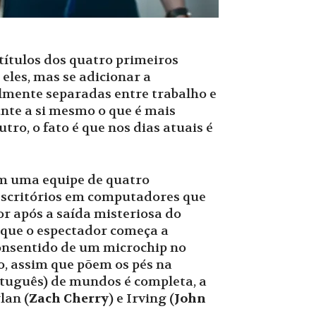
títulos dos quatro primeiros
 eles, mas se adicionar a
lmente separadas entre trabalho e
unte a si mesmo o que é mais
ro, o fato é que nos dias atuais é
m uma equipe de quatro
escritórios em computadores que
or após a saída misteriosa do
a que o espectador começa a
consentido de um microchip no
ho, assim que põem os pés na
rtuguês) de mundos é completa, a
lan (
Zach Cherry
) e Irving (
John