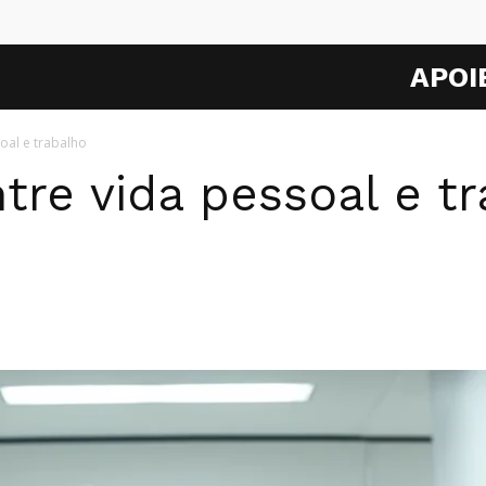
APOI
soal e trabalho
tre vida pessoal e t