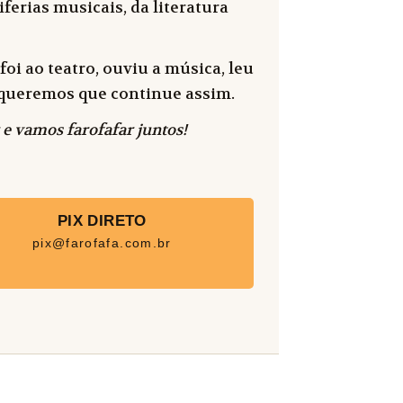
ferias musicais, da literatura
oi ao teatro, ouviu a música, leu
 e queremos que continue assim.
 e vamos farofafar juntos!
PIX DIRETO
pix@farofafa.com.br