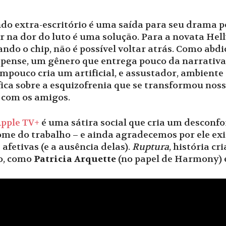
o extra-escritório é uma saída para seu drama p
r na dor do luto é uma solução. Para a novata Helly
do o chip, não é possível voltar atrás. Como abdic
pense, um gênero que entrega pouco da narrativa. 
ampouco cria um artificial, e assustador, ambient
ica sobre a esquizofrenia que se transformou noss
e com os amigos.
pple TV+
é uma sátira social que cria um desconf
e do trabalho – e ainda agradecemos por ele exis
afetivas (e a ausência delas).
Ruptura
, história cr
o, como
Patricia Arquette
(no papel de Harmony)