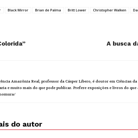
r
Black Mirror
Brian de Palma
Britt Lower
Christopher Walken
Da
olorida”
A busca d
ncia Amazônia Real, professor da Cásper Líbero, é doutor em Ciências d
ia e muito mais do que pode publicar. Prefere exposições e livros do que a
unomura/
is do autor