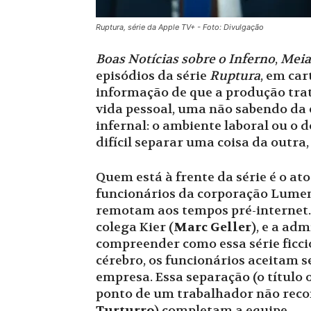
Ruptura, série da Apple TV+ - Foto: Divulgação
Boas Notícias sobre o Inferno
,
Meia
episódios da série
Ruptura
, em car
informação de que a produção trat
vida pessoal, uma não sabendo da e
infernal: o ambiente laboral ou o 
difícil separar uma coisa da outra,
Quem está à frente da série é o at
funcionários da corporação Lumen
remotam aos tempos pré-internet.
colega Kier (
Marc Geller
), e a adm
compreender como essa série ficci
cérebro, os funcionários aceitam s
empresa. Essa separação (o título 
ponto de um trabalhador não recon
Turturro
) completam a equipe.