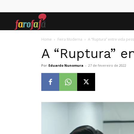
Farofafá
Home
Feira Moderna
A “Ruptura” entre vida pes
A “Ruptura” en
Por
Eduardo Nunomura
-
27 de fevereiro de 2022