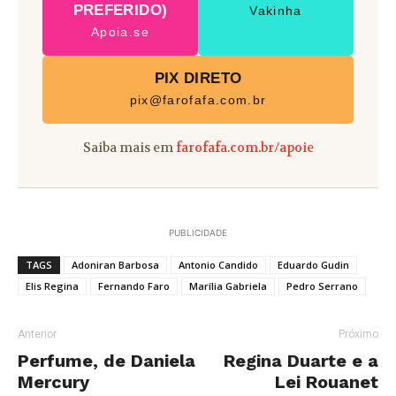
PREFERIDO)
Vakinha
Apoia.se
PIX DIRETO
pix@farofafa.com.br
Saiba mais em
farofafa.com.br/apoie
PUBLICIDADE
TAGS
Adoniran Barbosa
Antonio Candido
Eduardo Gudin
Elis Regina
Fernando Faro
Marília Gabriela
Pedro Serrano
Anterior
Próximo
Perfume, de Daniela
Regina Duarte e a
Mercury
Lei Rouanet