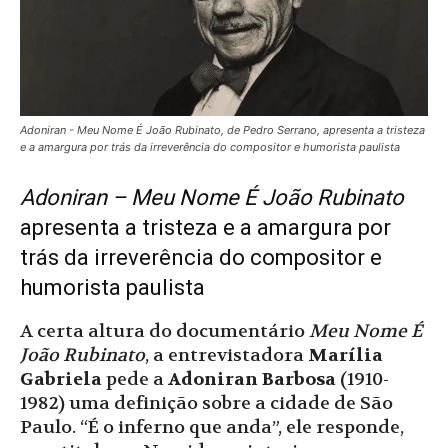
Adoniran - Meu Nome É João Rubinato, de Pedro Serrano, apresenta a tristeza
e a amargura por trás da irreverência do compositor e humorista paulista
Adoniran – Meu Nome É João Rubinato
apresenta a tristeza e a amargura por
trás da irreverência do compositor e
humorista paulista
A certa altura do documentário
Meu Nome É
João Rubinato
, a entrevistadora
Marília
Gabriela
pede a
Adoniran Barbosa
(1910-
1982) uma definição sobre a cidade de São
Paulo. “É o inferno que anda”, ele responde,