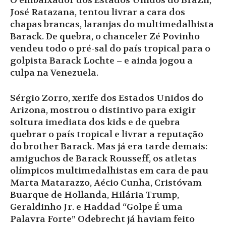
O embaixador dos Estados Unidos do BraZil,
José Ratazana, tentou livrar a cara dos
chapas brancas, laranjas do multimedalhista
Barack. De quebra, o chanceler Zé Povinho
vendeu todo o pré-sal do país tropical para o
golpista Barack Lochte – e ainda jogou a
culpa na Venezuela.
Sérgio Zorro, xerife dos Estados Unidos do
Arizona, mostrou o distintivo para exigir
soltura imediata dos kids e de quebra
quebrar o país tropical e livrar a reputação
do brother Barack. Mas já era tarde demais:
amiguchos de Barack Rousseff, os atletas
olímpicos multimedalhistas em cara de pau
Marta Matarazzo, Aécio Cunha, Cristóvam
Buarque de Hollanda, Hilária Trump,
Geraldinho Jr. e Haddad “Golpe É uma
Palavra Forte” Odebrecht já haviam feito