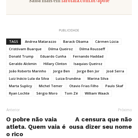
Saiba mais em
farofafa.com.br/apoie
PUBLICIDADE
TAGS
Andrea Matarazzo
Barack Obama
Cármen Lúcia
Cristóvam Buarque
Dilma Queiroz
Dilma Rousseff
Donald Trump
Eduardo Cunha
Fernando Haddad
Geraldo Alckmin
Hillary Clinton
Isaquias Queiroz
João Roberto Marinho
Jorge Ben
Jorge Ben Jor
José Serra
Luiz Inácio Lula da Silva
Luiza Erundina
Marina Silva
Marta Suplicy
Michel Temer
Otavio Frias Filho
Paulo Skaf
Ryan Lochte
Sérgio Moro
Tom Zé
William Waack
Anterior
Próximo
O pobre não vaia
A censura que não
atleta. Quem vaia é
ousa dizer seu nome
o rico