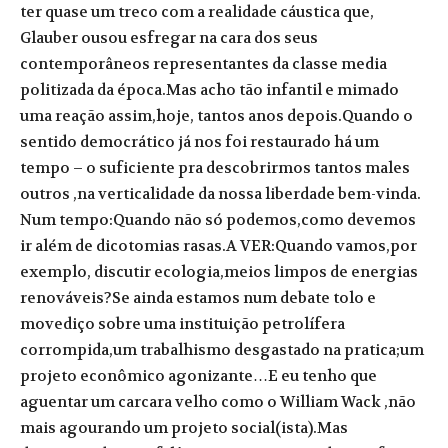
ter quase um treco com a realidade cáustica que,
Glauber ousou esfregar na cara dos seus
contemporâneos representantes da classe media
politizada da época.Mas acho tão infantil e mimado
uma reação assim,hoje, tantos anos depois.Quando o
sentido democrático já nos foi restaurado há um
tempo – o suficiente pra descobrirmos tantos males
outros ,na verticalidade da nossa liberdade bem-vinda.
Num tempo:Quando não só podemos,como devemos
ir além de dicotomias rasas.A VER:Quando vamos,por
exemplo, discutir ecologia,meios limpos de energias
renováveis?Se ainda estamos num debate tolo e
movediço sobre uma instituição petrolífera
corrompida,um trabalhismo desgastado na pratica;um
projeto econômico agonizante…E eu tenho que
aguentar um carcara velho como o William Wack ,não
mais agourando um projeto social(ista).Mas