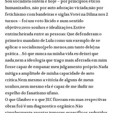
Sou socialista ontem e hoje – por princípios éticos
humanizados, não por auto adoração viciada;não por
fetichismo com bandeiras e siglas.Votei na Dilma nos 2
turnos – foi um voto lúcido e num sentido
objetivo;zero sonhos e idealizações.Estive
entrincheirada entre as pessoas: Que defenderam o
primeiro mandato de Lula como um exemplo de se
aplicar o socialismo(pelo menos,um tanto dele) na
prática…Só que nunca na minha vida eu deixei que
nada,nem a ideologia que trago mais aferrada em mim
fosse capaz de empanar meu julgamento próprio.Nada
mitiga a amplitude de minha capacidade de auto
critica.Nem mesmo a vitória de alguns de meus
sonhos,nem mesmo ela é capaz de me iludir no
espelho do fanatismo ufano.
O que Glauber e o que JEC fizeram em suas respectivas
obras foi/é um diagnostico orgânico.Não
simplesmente apontar tumores específicos,reduzidos