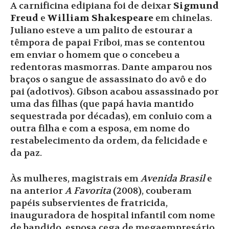
A carnificina edipiana foi de deixar
Sigmund
Freud
e
William Shakespeare
em chinelas.
Juliano esteve a um palito de estourar a
têmpora de papai Friboi, mas se contentou
em enviar o homem que o concebeu a
redentoras masmorras. Dante amparou nos
braços o sangue de assassinato do avô e do
pai (adotivos). Gibson acabou assassinado por
uma das filhas (que papá havia mantido
sequestrada por décadas), em conluio com a
outra filha e com a esposa, em nome do
restabelecimento da ordem, da felicidade e
da paz.
Às mulheres, magistrais em
Avenida Brasil
e
na anterior
A Favorita
(2008), couberam
papéis subservientes de fratricida,
inauguradora de hospital infantil com nome
de bandido, esposa cega de megaempresário