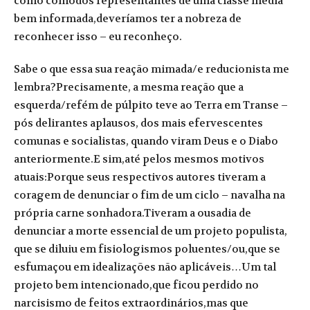
como cômodos representantes de uma classe media
bem informada,deveríamos ter a nobreza de
reconhecer isso – eu reconheço.
Sabe o que essa sua reação mimada/e reducionista me
lembra?Precisamente, a mesma reação que a
esquerda/refém de púlpito teve ao Terra em Transe –
pós delirantes aplausos, dos mais efervescentes
comunas e socialistas, quando viram Deus e o Diabo
anteriormente.E sim,até pelos mesmos motivos
atuais:Porque seus respectivos autores tiveram a
coragem de denunciar o fim de um ciclo – navalha na
própria carne sonhadora.Tiveram a ousadia de
denunciar a morte essencial de um projeto populista,
que se diluiu em fisiologismos poluentes/ou,que se
esfumaçou em idealizações não aplicáveis…Um tal
projeto bem intencionado,que ficou perdido no
narcisismo de feitos extraordinários,mas que