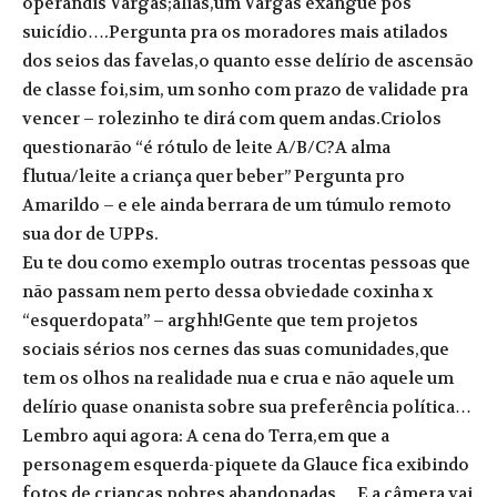
operandis Vargas;aliás,um Vargas exangue pós
suicídio….Pergunta pra os moradores mais atilados
dos seios das favelas,o quanto esse delírio de ascensão
de classe foi,sim, um sonho com prazo de validade pra
vencer – rolezinho te dirá com quem andas.Criolos
questionarão “é rótulo de leite A/B/C?A alma
flutua/leite a criança quer beber” Pergunta pro
Amarildo – e ele ainda berrara de um túmulo remoto
sua dor de UPPs.
Eu te dou como exemplo outras trocentas pessoas que
não passam nem perto dessa obviedade coxinha x
“esquerdopata” – arghh!Gente que tem projetos
sociais sérios nos cernes das suas comunidades,que
tem os olhos na realidade nua e crua e não aquele um
delírio quase onanista sobre sua preferência política…
Lembro aqui agora: A cena do Terra,em que a
personagem esquerda-piquete da Glauce fica exibindo
fotos de crianças pobres abandonadas….E a câmera vai