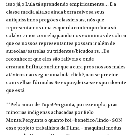
isso já,o Lula tá aprendendo empiricamente… E a
classe media alta,se ainda berra raivosa seus
antiquissimos pregões classicistas, nós que
representamos uma esquerda contemporânea só
colaboramos com ela,quando nos eximimos de cobrar
que os nossos representantes possam ir além de
aureolas/estrelas ou tridentes/bicudos rs…De
reconhecer que eles são falíveis e onde
erraram.Enfim,concluir que a cura pros nossos males
atávicos não segue uma bula clichê,não se previne
com velhas fórmulas:Se expõe,deixa-se expor doente
que está!
**Pelo amor de Tupã!Pergunta, por exemplo, pras
minorias indígenas achacadas por Belo
Monte:Pergunta o quanto foi ~benéfico/lindo~ SQN
esse projeto trabalhista da Dilma – maquinal modus