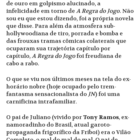
de ouro em golpismo alucinado, a
infelicidade em torno de
A Regra do Jogo
. Não
sou eu que estou dizendo, foi a própria novela
que disse. Para além da atmosfera sub-
hollywoodiana de tiro, porrada e bomba e
das frouxas tramas cômicas colaterais que
ocuparam sua trajetória capítulo por
capítulo,
A Regra do Jogo
foi freudiana de
cabo a rabo.
O que se viu nos últimos meses na tela do ex-
horário nobre (hoje ocupado pelo trem-
fantasma sensacionalista do
JN
) foi uma
carnificina intrafamiliar.
O pai de Juliano (vivido por
Tony Ramos
, ex-
namoradinho do Brasil, atual garoto-
propaganda frigorífico da Friboi) era o Vilão
Completo, o mal do mal do mal. O pai de