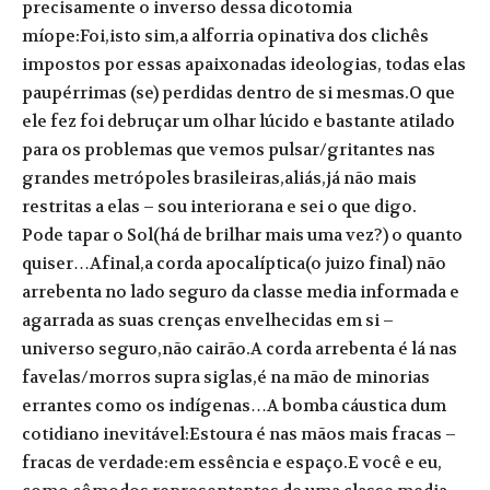
precisamente o inverso dessa dicotomia
míope:Foi,isto sim,a alforria opinativa dos clichês
impostos por essas apaixonadas ideologias, todas elas
paupérrimas (se) perdidas dentro de si mesmas.O que
ele fez foi debruçar um olhar lúcido e bastante atilado
para os problemas que vemos pulsar/gritantes nas
grandes metrópoles brasileiras,aliás,já não mais
restritas a elas – sou interiorana e sei o que digo.
Pode tapar o Sol(há de brilhar mais uma vez?) o quanto
quiser…Afinal,a corda apocalíptica(o juizo final) não
arrebenta no lado seguro da classe media informada e
agarrada as suas crenças envelhecidas em si –
universo seguro,não cairão.A corda arrebenta é lá nas
favelas/morros supra siglas,é na mão de minorias
errantes como os indígenas…A bomba cáustica dum
cotidiano inevitável:Estoura é nas mãos mais fracas –
fracas de verdade:em essência e espaço.E você e eu,