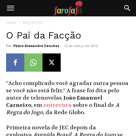
Farofafá
Home
Blog do PAS
O Pai da Facção
Por
Pedro Alexandre Sanches
-
13 de março de 2016
“Acho complicado você agradar outra pessoa
se você não está feliz.” A frase foi dita pelo
autor de telenovelas
João Emanuel
Carneiro
, em
entrevista
sobre o final de
A
Regra do Jogo
, da Rede Globo.
Primeira novela de JEC depois da
explosiva
Avenida Brasil
,
A Regra do Jogo
se