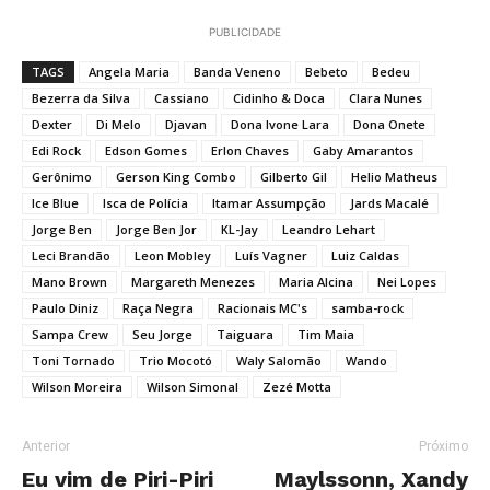
PUBLICIDADE
TAGS
Angela Maria
Banda Veneno
Bebeto
Bedeu
Bezerra da Silva
Cassiano
Cidinho & Doca
Clara Nunes
Dexter
Di Melo
Djavan
Dona Ivone Lara
Dona Onete
Edi Rock
Edson Gomes
Erlon Chaves
Gaby Amarantos
Gerônimo
Gerson King Combo
Gilberto Gil
Helio Matheus
Ice Blue
Isca de Polícia
Itamar Assumpção
Jards Macalé
Jorge Ben
Jorge Ben Jor
KL-Jay
Leandro Lehart
Leci Brandão
Leon Mobley
Luís Vagner
Luiz Caldas
Mano Brown
Margareth Menezes
Maria Alcina
Nei Lopes
Paulo Diniz
Raça Negra
Racionais MC's
samba-rock
Sampa Crew
Seu Jorge
Taiguara
Tim Maia
Toni Tornado
Trio Mocotó
Waly Salomão
Wando
Wilson Moreira
Wilson Simonal
Zezé Motta
Anterior
Próximo
Eu vim de Piri-Piri
Maylssonn, Xandy