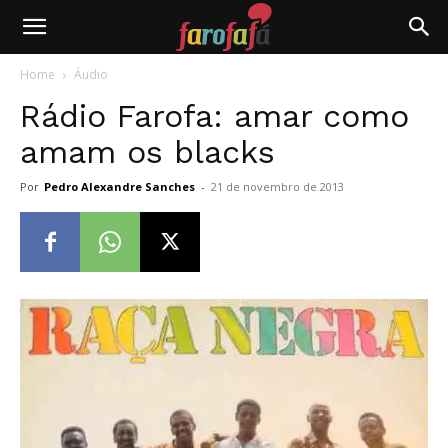
Farofafá
Home
Áudio
Rádio Farofa: amar como
amam os blacks
Por
Pedro Alexandre Sanches
-
21 de novembro de 2013