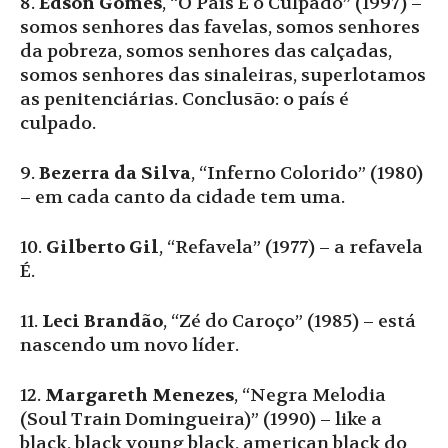
8.
Edson Gomes
, “O País É o Culpado” (1997) –
somos senhores das favelas, somos senhores
da pobreza, somos senhores das calçadas,
somos senhores das sinaleiras, superlotamos
as penitenciárias. Conclusão: o país é
culpado.
9.
Bezerra da Silva
, “Inferno Colorido” (1980)
– em cada canto da cidade tem uma.
10.
Gilberto Gil
, “Refavela” (1977) – a refavela
É.
11.
Leci Brandão
, “Zé do Caroço” (1985) – está
nascendo um novo líder.
12.
Margareth Menezes
, “Negra Melodia
(Soul Train Domingueira)” (1990) – like a
black, black young black, american black do