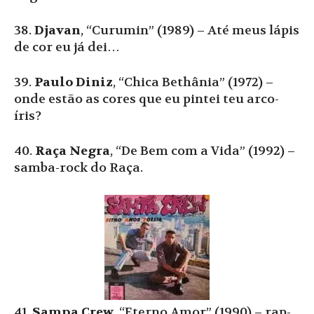
38.
Djavan
, “Curumin” (1989) – Até meus lápis
de cor eu já dei…
39.
Paulo Diniz
, “Chica Bethânia” (1972) –
onde estão as cores que eu pintei teu arco-
íris?
40.
Raça Negra
, “De Bem com a Vida” (1992) –
samba-rock do Raça.
41.
Sampa Crew
, “Eterno Amor” (1990) – rap-