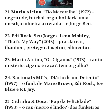
21.
Maria Alcina
, “Fio Maravilha” (1972) –
negritude, futebol, orgulho black, uma
mestiça mineira arretada – e Jorge Ben.
22.
Edi Rock
,
Seu Jorge
e
Leon Mobley
,
“That’s My Way” (2013) – pra clarear,
iluminar, proteger, inspirar, alimentar.
23.
Maria Alcina
, “Os Ciganos” (1973) – tanto
mistério: cigano é raça?, tem orgulho?
24.
Racionais MC’s
, “Diário de um Detento”
(1997) – o funk de
Mano Brown
,
Edi Rock
,
Ice
Blue
e
KL Jay
.
25.
Cidinho & Doca
, “Rap da Felicidade”
(1993) – o rap (negro é lindo?) dos funkeiros