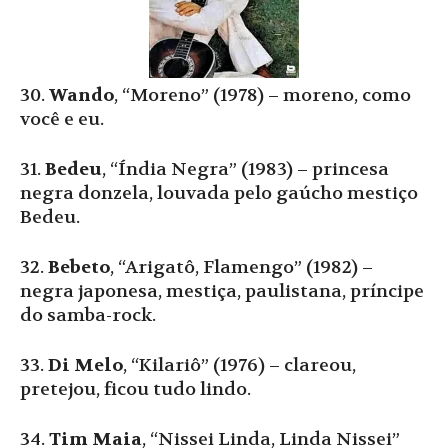
30.
Wando
, “Moreno” (1978) – moreno, como
você e eu.
31.
Bedeu
, “Índia Negra” (1983) – princesa
negra donzela, louvada pelo gaúcho mestiço
Bedeu.
32.
Bebeto
, “Arigatô, Flamengo” (1982) –
negra japonesa, mestiça, paulistana, príncipe
do samba-rock.
33.
Di Melo
, “Kilariô” (1976) – clareou,
pretejou, ficou tudo lindo.
34.
Tim Maia
, “Nissei Linda, Linda Nissei”