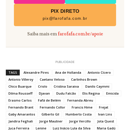
PIX DIRETO
pix@farofafa.com.br
Saiba mais em
farofafa.com.br/apoie
PUBLICIDADE
TAGS
Alexandre Pires
Ana de Hollanda
Antonio Cícero
Antonio Villeroy
Caetano Veloso
Carlinhos Brown
Chico Buarque
Criolo
Cristina Saraiva
Danilo Caymmi
Dilma Rousseff
Djavan
Dudu Falcão
Elis Regina
Emicida
Erasmo Carlos
Fafá de Belém
Fernanda Abreu
Fernando Brant
Fernando Collor
Francis Hime
Frejat
Gaby Amarantos
Gilberto Gil
Humberto Costa
Ivan Lins
Jandira Feghali
Jorge Mautner
Jorge Vercillo
Jota Quest
Juca Ferreira
Lenine
Luiz Inácio Lula da Silva
Maria Gadú