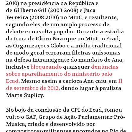
2010)
na presidência da República e
de
Gilberto Gil
(2003-2o08) e
Juca
Ferreira
(2008-2010) no MinC, e resultante,
segundo eles, de um amplo processo de
debate e consulta popular. Durante a estadia
da irmã de
Chico Buarque
no MinC, o Ecad,
as Organizações Globo e a mídia tradicional
de modo geral cerraram fileiras uníssomas
na defesa intransigente do mandato de Ana,
inclusive
bloqueando
quaisquer
denúncias
sobre aparelhamento do ministério pelo
Ecad
. Mesmo assim a carioca Ana caiu, em
11
de setembro de 2012
, dando lugar à paulista
Marta Suplicy.
No bojo da conclusão da CPI do Ecad, tomou
vulto o GAP, Grupo de Ação Parlamentar Pró-
Música, criado e desenvolvido por
compositores-militantes ancorados no Rio de