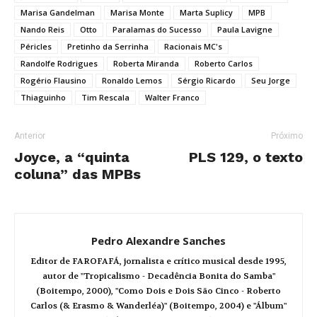
Marisa Gandelman
Marisa Monte
Marta Suplicy
MPB
Nando Reis
Otto
Paralamas do Sucesso
Paula Lavigne
Péricles
Pretinho da Serrinha
Racionais MC's
Randolfe Rodrigues
Roberta Miranda
Roberto Carlos
Rogério Flausino
Ronaldo Lemos
Sérgio Ricardo
Seu Jorge
Thiaguinho
Tim Rescala
Walter Franco
Anterior
Próximo
Joyce, a “quinta
PLS 129, o texto
coluna” das MPBs
Pedro Alexandre Sanches
Editor de FAROFAFÁ, jornalista e crítico musical desde 1995,
autor de "Tropicalismo - Decadência Bonita do Samba"
(Boitempo, 2000), "Como Dois e Dois São Cinco - Roberto
Carlos (& Erasmo & Wanderléa)" (Boitempo, 2004) e "Álbum"