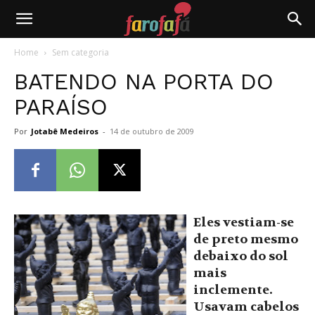
Farofafá
Home
Sem categoria
BATENDO NA PORTA DO
PARAÍSO
Por
Jotabê Medeiros
-
14 de outubro de 2009
Eles vestiam-se
de preto mesmo
debaixo do sol
mais
inclemente.
Usavam cabelos