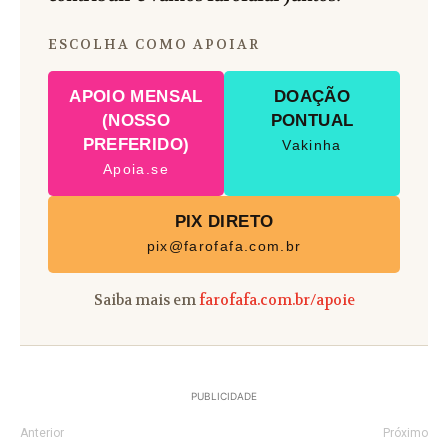
ESCOLHA COMO APOIAR
APOIO MENSAL
DOAÇÃO
(NOSSO
PONTUAL
PREFERIDO)
Vakinha
Apoia.se
PIX DIRETO
pix@farofafa.com.br
Saiba mais em
farofafa.com.br/apoie
PUBLICIDADE
Anterior
Próximo