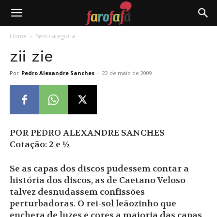
Farofafá
Home
Sem categoria
zii zie
Por
Pedro Alexandre Sanches
-
22 de maio de 2009
POR PEDRO ALEXANDRE SANCHES
Cotação: 2 e ½
Se as capas dos discos pudessem contar a
história dos discos, as de Caetano Veloso
talvez desnudassem confissões
perturbadoras. O rei-sol leãozinho que
enchera de luzes e cores a maioria das capas