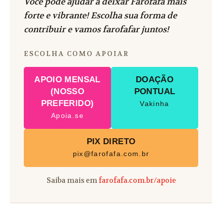
Você pode ajudar a deixar Farofafá mais
forte e vibrante! Escolha sua forma de
contribuir e vamos farofafar juntos!
ESCOLHA COMO APOIAR
APOIO MENSAL
DOAÇÃO
(NOSSO
PONTUAL
PREFERIDO)
Vakinha
Apoia.se
PIX DIRETO
pix@farofafa.com.br
Saiba mais em
farofafa.com.br/apoie