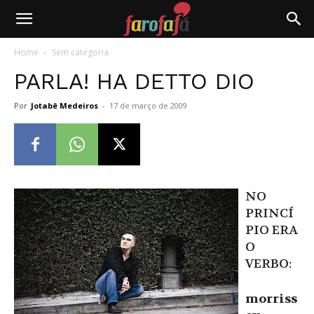
Farofafá
Home
Sem categoria
PARLA! HA DETTO DIO
Por
Jotabê Medeiros
-
17 de março de 2009
NO
PRINCÍ
PIO ERA
O
VERBO:
morriss