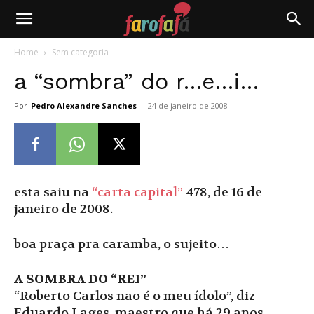
Farofafá
Home
Sem categoria
a “sombra” do r…e…i…
Por
Pedro Alexandre Sanches
-
24 de janeiro de 2008
esta saiu na
“carta capital”
478, de 16 de
janeiro de 2008.
boa praça pra caramba, o sujeito…
A SOMBRA DO “REI”
“Roberto Carlos não é o meu ídolo”, diz
Eduardo Lages, maestro que há 29 anos