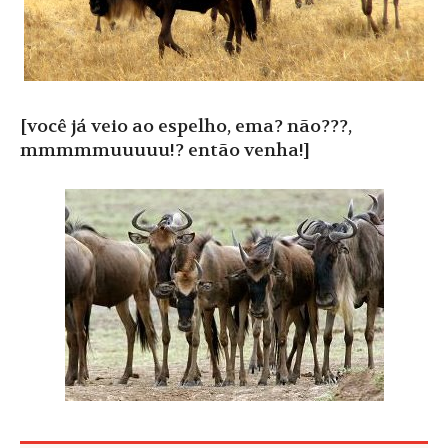
[você já veio ao espelho, ema? não???,
mmmmmuuuuu!? então venha!]