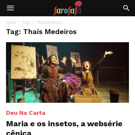
Farofafá
Home
Tags
Thaís Medeiros
Tag: Thaís Medeiros
Deu Na Carta
Maria e os insetos, a websérie
cênica