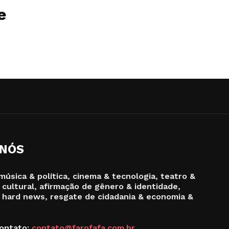
e
 NÓS
música & política, cinema & tecnologia, teatro &
 cultural, afirmação de gênero & identidade,
 hard news, resgate de cidadania & economia &
ontato:
contato@farofafa.com.br