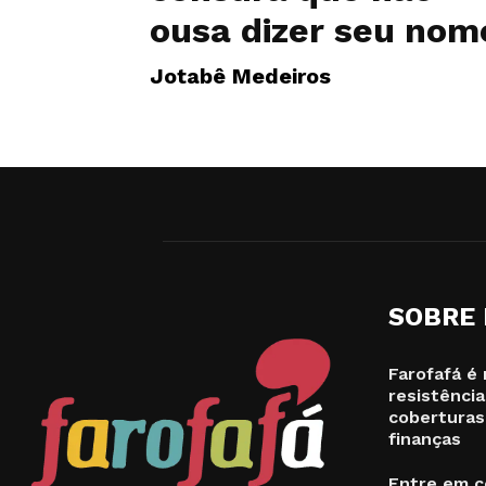
ousa dizer seu nom
Jotabê Medeiros
SOBRE
Farofafá é 
resistência
coberturas
finanças
Entre em c