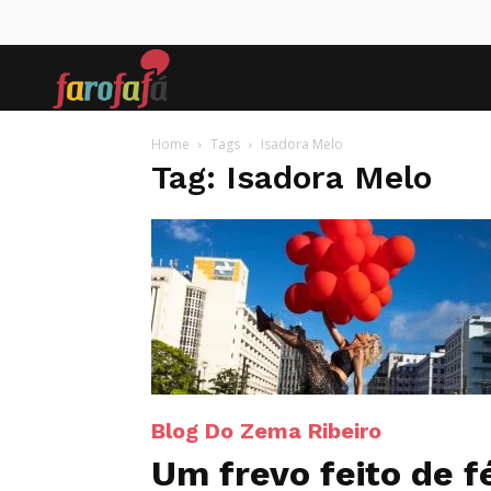
Farofafá
Home
Tags
Isadora Melo
Tag: Isadora Melo
Blog Do Zema Ribeiro
Um frevo feito de f