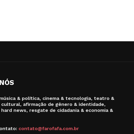
 NÓS
música & política, cinema & tecnologia, teatro &
 cultural, afirmação de gênero & identidade,
 hard news, resgate de cidadania & economia &
ontato:
contato@farofafa.com.br