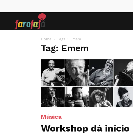
Farofafá
Home
Tags
Emem
Tag: Emem
Música
Workshop dá início