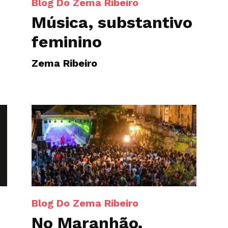
Blog Do Zema Ribeiro
Música, substantivo
feminino
Zema Ribeiro
Blog Do Zema Ribeiro
No Maranhão,