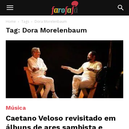
Farofafá
Home
Tags
Dora Morelenbaum
Tag: Dora Morelenbaum
Música
Caetano Veloso revisitado em
álbuns de ares sambista e