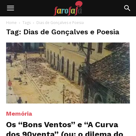
Farofafá
Home
Tags
Dias de Gonçalves e Poesia
Tag: Dias de Gonçalves e Poesia
Memória
Os “Bons Ventos” e “A Curva
dos 90venta” (ou: o dilema do