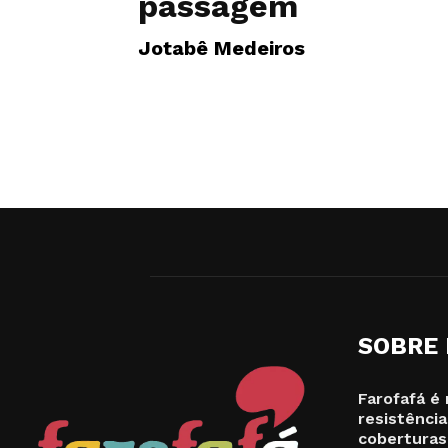
passagem
Jotabê Medeiros
SOBRE
Farofafá é 
resistência
coberturas