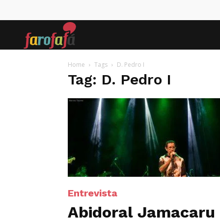
Farofafá
Home
Tags
D. Pedro I
Tag: D. Pedro I
Entrevista
Abidoral Jamacaru