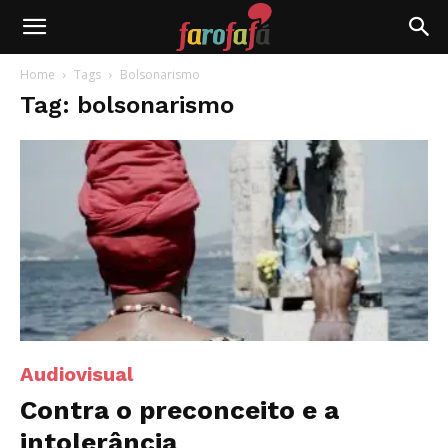
Farofafá
Home
Tags
Bolsonarismo
Tag: bolsonarismo
Audiovisual
Contra o preconceito e a
intolerância