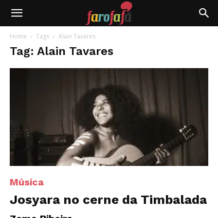
Farofafá
Home
Tags
Alain Tavares
Tag: Alain Tavares
Música
Josyara no cerne da Timbalada