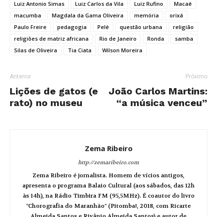
Luiz Antonio Simas
Luiz Carlos da Vila
Luiz Rufino
Macaé
macumba
Magdala da Gama Oliveira
memória
orixá
Paulo Freire
pedagogia
Pelé
questão urbana
religião
religiões de matriz africana
Rio de Janeiro
Ronda
samba
Silas de Oliveira
Tia Ciata
Wilson Moreira
Anterior
Próximo
Lições de gatos (e
João Carlos Martins:
rato) no museu
“a música venceu”
Zema Ribeiro
http://zemaribeiro.com
Zema Ribeiro é jornalista. Homem de vícios antigos,
apresenta o programa Balaio Cultural (aos sábados, das 12h
às 14h), na Rádio Timbira FM (95,5MHz). É coautor do livro
"Chorografia do Maranhão" (Pitomba!, 2018, com Ricarte
Almeida Santos e Rivânio Almeida Santos) e autor de