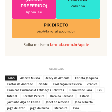
PREFERIDO)
Vakinha
Apoia.se
PIX DIRETO
pix@farofafa.com.br
Saiba mais em
farofafa.com.br/apoie
PUBLICIDADE
TAGS
Alberto Mussa
Aracy de Almeida
Carlota Joaquina
Castor de Andrade
cidade
Civilização Brasileira
crônica
Crônicas Exusíacas & Estilhaços Pelintras
Dona Ivone Lara
Exu
futebol
Geraldo Pereira
Haroldo Barbosa
História
Jaiminho Alça de Caixão
Janet de Almeida
João Gilberto
jogo de azar
jogo do bicho
literatura
livro