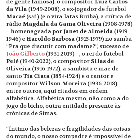
de gente famosa), o compositor
Luiz Carlos
da Vila
(1949-2008), o ex-jogador de futebol
Macaé
(s/d) (e o vira-latas Biriba), a crítica de
rádio
Magdala da Gama Oliveira
(1908-1978)
– homenageada por
Janet de Almeida
(1919-
1946) e
Haroldo Barbosa
(1915-1979) no samba
“Pra que discutir com madame?”, sucesso de
João Gilberto
(1931-2019) –, o rei do futebol
Pelé
(1940-2022), o compositor
Silas de
Oliveira
(1916-1972), a sambista e mãe de
santo
Tia Ciata
(1854-1924) e o cantor e
compositor
Wilson Moreira
(1936-2018),
entre outros, aqui citados em ordem
alfabética. Alfabética mesmo, não como a do
jogo do bicho, outra entidade presente às
crônicas de Simas.
“Íntimo das belezas e fragilidades das coisas
do mundo, o nosso compadre é impossível de