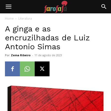
Farofafá
Home
Literatura
A ginga e as
encruzilhadas de Luiz
Antonio Simas
Por
Zema Ribeiro
-
11 de agosto de 2023