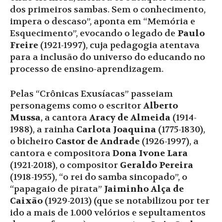
dos primeiros sambas. Sem o conhecimento,
impera o descaso”, aponta em “Memória e
Esquecimento”, evocando o legado de
Paulo
Freire
(1921-1997), cuja pedagogia atentava
para a inclusão do universo do educando no
processo de ensino-aprendizagem.
Pelas “Crônicas Exusíacas” passeiam
personagems como o escritor
Alberto
Mussa
, a cantora
Aracy de Almeida
(1914-
1988), a rainha
Carlota Joaquina
(1775-1830),
o bicheiro
Castor de Andrade
(1926-1997), a
cantora e compositora
Dona Ivone Lara
(1921-2018), o compositor
Geraldo Pereira
(1918-1955), “o rei do samba sincopado”, o
“papagaio de pirata”
Jaiminho Alça de
Caixão
(1929-2013) (que se notabilizou por ter
ido a mais de 1.000 velórios e sepultamentos