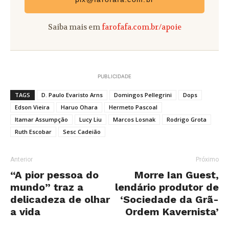
Saiba mais em
farofafa.com.br/apoie
PUBLICIDADE
TAGS
D. Paulo Evaristo Arns
Domingos Pellegrini
Dops
Edson Vieira
Haruo Ohara
Hermeto Pascoal
Itamar Assumpção
Lucy Liu
Marcos Losnak
Rodrigo Grota
Ruth Escobar
Sesc Cadeião
Anterior
Próximo
“A pior pessoa do
Morre Ian Guest,
mundo” traz a
lendário produtor de
delicadeza de olhar
‘Sociedade da Grã-
a vida
Ordem Kavernista’