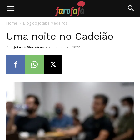
Farofafá
Home
Blog do Jotabê Medeiros
Uma noite no Cadeião
Por
Jotabê Medeiros
-
23 de abril de 2022