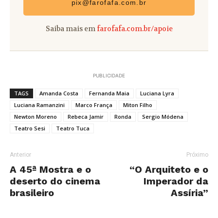
pix@farofafa.com.br
Saiba mais em
farofafa.com.br/apoie
PUBLICIDADE
TAGS
Amanda Costa
Fernanda Maia
Luciana Lyra
Luciana Ramanzini
Marco França
Miton Filho
Newton Moreno
Rebeca Jamir
Ronda
Sergio Módena
Teatro Sesi
Teatro Tuca
Anterior
Próximo
A 45ª Mostra e o
“O Arquiteto e o
deserto do cinema
Imperador da
brasileiro
Assíria”