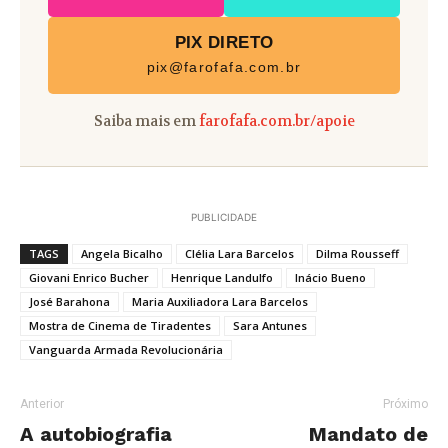
PIX DIRETO
pix@farofafa.com.br
Saiba mais em
farofafa.com.br/apoie
PUBLICIDADE
TAGS
Angela Bicalho
Clélia Lara Barcelos
Dilma Rousseff
Giovani Enrico Bucher
Henrique Landulfo
Inácio Bueno
José Barahona
Maria Auxiliadora Lara Barcelos
Mostra de Cinema de Tiradentes
Sara Antunes
Vanguarda Armada Revolucionária
Anterior
Próximo
A autobiografia
Mandato de