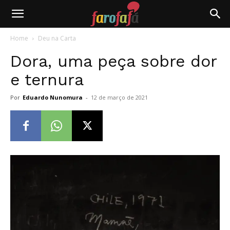
Farofafá
Home
Deu na Carta
Dora, uma peça sobre dor
e ternura
Por
Eduardo Nunomura
-
12 de março de 2021