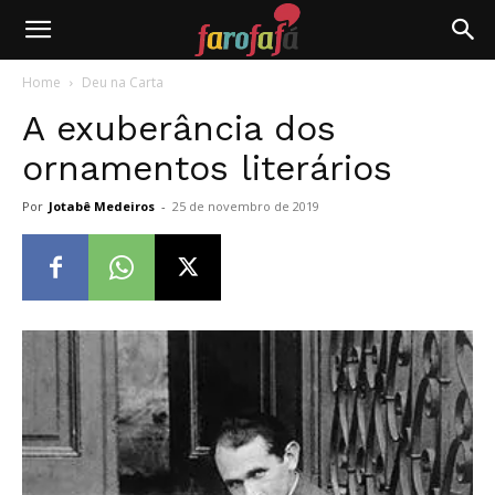
Farofafá
Home
Deu na Carta
A exuberância dos
ornamentos literários
Por
Jotabê Medeiros
-
25 de novembro de 2019