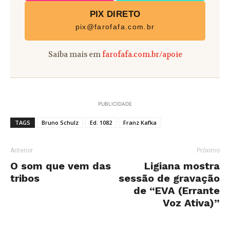
PIX DIRETO
pix@farofafa.com.br
Saiba mais em
farofafa.com.br/apoie
PUBLICIDADE
TAGS
Bruno Schulz
Ed. 1082
Franz Kafka
Anterior
Próximo
O som que vem das
Ligiana mostra
tribos
sessão de gravação
de “EVA (Errante
Voz Ativa)”