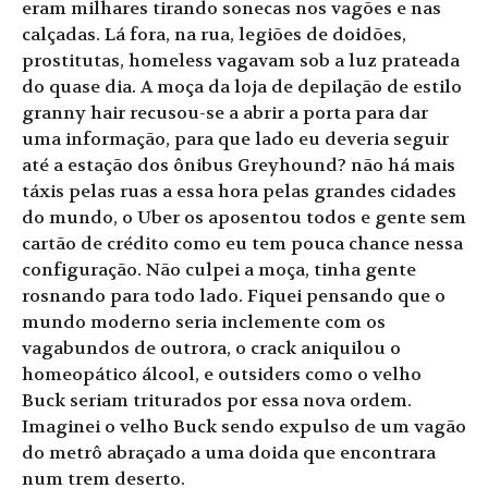
eram milhares tirando sonecas nos vagões e nas
calçadas. Lá fora, na rua, legiões de doidões,
prostitutas, homeless vagavam sob a luz prateada
do quase dia. A moça da loja de depilação de estilo
granny hair recusou-se a abrir a porta para dar
uma informação, para que lado eu deveria seguir
até a estação dos ônibus Greyhound? não há mais
táxis pelas ruas a essa hora pelas grandes cidades
do mundo, o Uber os aposentou todos e gente sem
cartão de crédito como eu tem pouca chance nessa
configuração. Não culpei a moça, tinha gente
rosnando para todo lado. Fiquei pensando que o
mundo moderno seria inclemente com os
vagabundos de outrora, o crack aniquilou o
homeopático álcool, e outsiders como o velho
Buck seriam triturados por essa nova ordem.
Imaginei o velho Buck sendo expulso de um vagão
do metrô abraçado a uma doida que encontrara
num trem deserto.