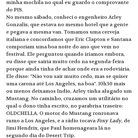
minha mochila no qual eu guardo o comprovante
do PIS.
No mesmo sábado, conheci o engenheiro Arley
Gonzalis, que estava no mesmo hotel que a gente
e pegava a mesma van. Tomamos uma cerveja
italiana e concordamos que Eric Clapton e Santana
comporiam uma boa noite do ano que vem no
festival. Ele perguntou quando iríamos embora,
eu disse que sairia muito cedo na segunda-feira
porque ainda tinha de achar onde era a rodoviária.
Ele disse: “Não vou sair muito cedo, mas se quiser
uma carona até Los Angeles, na boa”. 10h30 mais
ou menos deixamos Indio, Arley tinha alugado um
Mustang. No caminho, cruzamos um utilitário no
qual o dono tinha escrito, no parabrisa traseiro:
OLDCHELLA. O motor do Mustang ronronava
rumo a Los Angeles, e a rádio tocava
Foxy Lady
, de
Jimi Hendrix, que Paul homenageara lá no
segundo dia do Desert Trip.