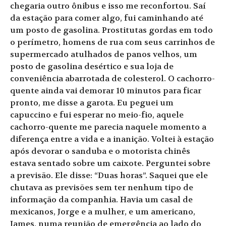
chegaria outro ônibus e isso me reconfortou. Saí
da estação para comer algo, fui caminhando até
um posto de gasolina. Prostitutas gordas em todo
o perímetro, homens de rua com seus carrinhos de
supermercado atulhados de panos velhos, um
posto de gasolina desértico e sua loja de
conveniência abarrotada de colesterol. O cachorro-
quente ainda vai demorar 10 minutos para ficar
pronto, me disse a garota. Eu peguei um
capuccino e fui esperar no meio-fio, aquele
cachorro-quente me parecia naquele momento a
diferença entre a vida e a inanição. Voltei à estação
após devorar o sanduba e o motorista chinês
estava sentado sobre um caixote. Perguntei sobre
a previsão. Ele disse: “Duas horas”. Saquei que ele
chutava as previsões sem ter nenhum tipo de
informação da companhia. Havia um casal de
mexicanos, Jorge e a mulher, e um americano,
James, numa reunião de emergência ao lado do