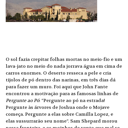
O sol fazia crepitar folhas mortas no meio-fio e um
lava-jato no meio do nada jorrava água em cima de
carros enormes. O deserto resseca a pele e cria
tijolos de pó dentro das narinas, em três dias dá
para fazer um muro. Foi aqui que John Fante
encontrou a motivação para as famosas linhas de
Pergunte ao Pó
: “Pergunte ao pó na estrada!
Pergunte às árvores de Joshua onde o Mojave
começa. Pergunte a elas sobre Camilla Lopez, e
elas sussurrarão seu nome”. Sam Shepard morou
nessa fronteira, e os moinhos de vento que mal se