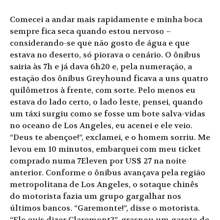
Comecei a andar mais rapidamente e minha boca
sempre fica seca quando estou nervoso –
considerando-se que não gosto de água e que
estava no deserto, só piorava o cenário. O ônibus
sairia às 7h e já dava 6h20 e, pela numeração, a
estação dos ônibus Greyhound ficava a uns quatro
quilômetros à frente, com sorte. Pelo menos eu
estava do lado certo, o lado leste, pensei, quando
um táxi surgiu como se fosse um bote salva-vidas
no oceano de Los Angeles, eu acenei e ele veio.
“Deus te abençoe!”, exclamei, e o homem sorriu. Me
levou em 10 minutos, embarquei com meu ticket
comprado numa 7Eleven por US$ 27 na noite
anterior. Conforme o ônibus avançava pela região
metropolitana de Los Angeles, o sotaque chinês
do motorista fazia um grupo gargalhar nos
últimos bancos. “Garemonte!”, disse o motorista.
“Ele quis dizer Claremont?”, grasnou um garoto de