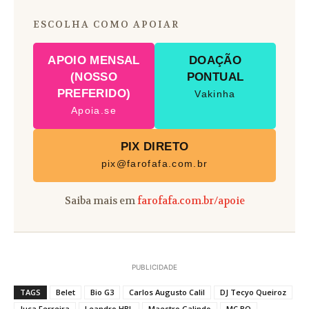
ESCOLHA COMO APOIAR
APOIO MENSAL
DOAÇÃO
(NOSSO
PONTUAL
PREFERIDO)
Vakinha
Apoia.se
PIX DIRETO
pix@farofafa.com.br
Saiba mais em
farofafa.com.br/apoie
PUBLICIDADE
TAGS
Belet
Bio G3
Carlos Augusto Calil
DJ Tecyo Queiroz
Juca Ferreira
Leandro HBL
Maestro Galindo
MC BO