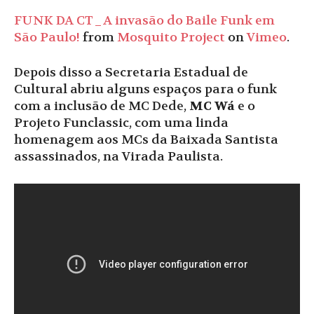
FUNK DA CT_A invasão do Baile Funk em
São Paulo!
from
Mosquito Project
on
Vimeo
.
Depois disso a Secretaria Estadual de
Cultural abriu alguns espaços para o funk
com a inclusão de MC Dede,
MC Wá
e o
Projeto Funclassic, com uma linda
homenagem aos MCs da Baixada Santista
assassinados, na Virada Paulista.