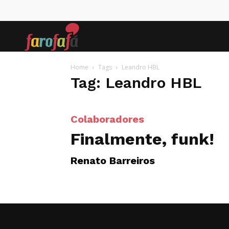
Farofafá
Home
Tags
Leandro HBL
Tag: Leandro HBL
Colaboradores
Finalmente, funk!
Renato Barreiros