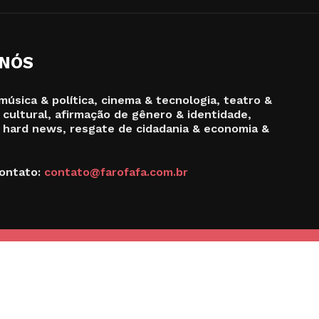
 NÓS
música & política, cinema & tecnologia, teatro &
 cultural, afirmação de gênero & identidade,
 hard news, resgate de cidadania & economia &
ontato:
contato@farofafa.com.br