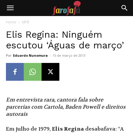
Farofafá
Home
MPB
Elis Regina: Ninguém
escutou ‘Águas de março’
Por
Eduardo Nunomura
-
15 de março de 2013
Em entrevista rara, cantora fala sobre
parcerias com Cartola, Baden Powell e direitos
autorais
Em julho de 1979,
Elis Regina
desabafava: “A