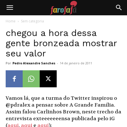
Farofafá
Home
Sem categoria
chegou a hora dessa
gente bronzeada mostrar
seu valor
Por
Pedro Alexandre Sanches
-
14 de janeiro de 2011
Vamos lá, que a turma do Twitter inspirou o
@pdralex a pensar sobre A Grande Família.
Assim falou Carlinhos Brown, neste trecho da
entrevista exteeeeeeensa publicada pelo iG
(
aqui
,
aqui
e
aqui
):