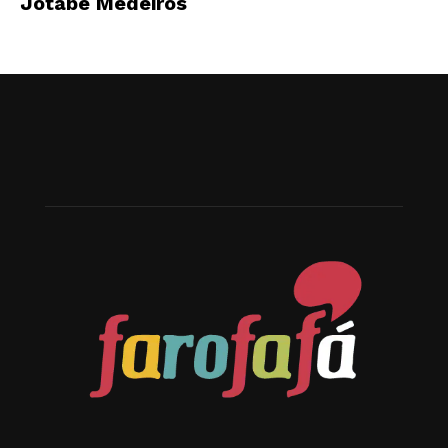
Jotabê Medeiros