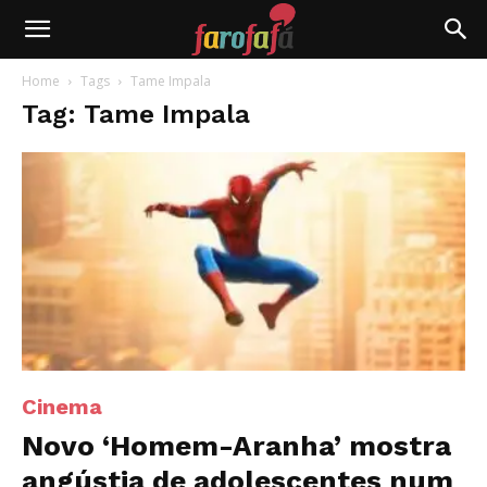
Farofafá
Home
Tags
Tame Impala
Tag: Tame Impala
Cinema
Novo ‘Homem-Aranha’ mostra
angústia de adolescentes num